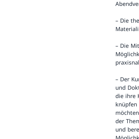
Abendver
– Die th
Material
– Die Mi
Möglichk
praxisna
– Der Kur
und Dokt
die ihre
knüpfen
möchten.
der Them
und bere
Möglichk