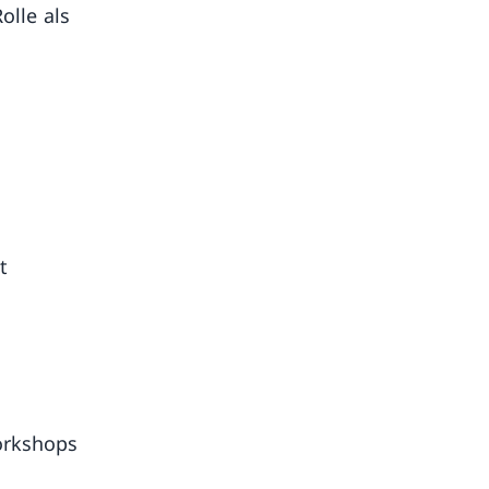
olle als
t
orkshops