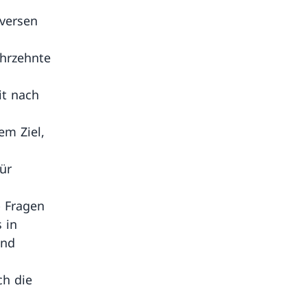
iversen
ahrzehnte
it nach
em Ziel,
ür
b Fragen
 in
und
ch die