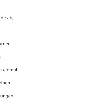
rde ab,
surden
s
en einmal
einen
llungen