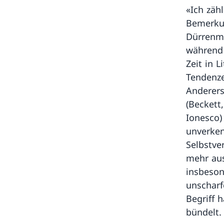
«Ich zäh
Bemerkun
Dürrenma
während 
Zeit in 
Tendenze
Anderers
(Beckett
Ionesco)
unverken
Selbstve
mehr aus
insbeson
unscharf
Begriff 
bündelt.