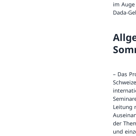
im Auge 
Dada-Geb
Allg
Som
– Das Pr
Schweize
internat
Seminare
Leitung 
Auseina
der Them
und einz