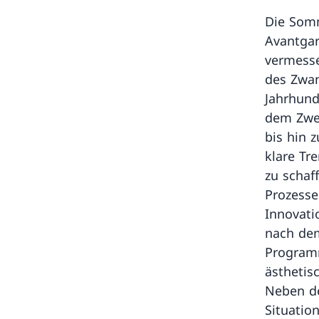
Die Somm
Avantga
vermesse
des Zwan
Jahrhund
dem Zwei
bis hin 
klare Tre
zu schaf
Prozesse
Innovati
nach dem
Programm
ästhetis
Neben de
Situatio