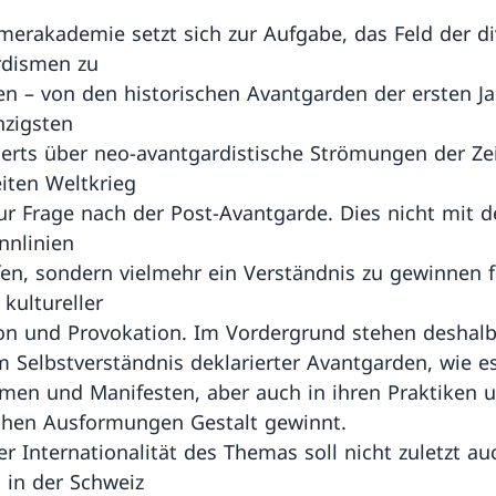
erakademie setzt sich zur Aufgabe, das Feld der d
rdismen zu
n – von den historischen Avantgarden der ersten J
zigsten
erts über neo-avantgardistische Strömungen der Ze
ten Weltkrieg
zur Frage nach der Post-Avantgarde. Dies nicht mit d
nnlinien
fen, sondern vielmehr ein Verständnis zu gewinnen f
 kultureller
on und Provokation. Im Vordergrund stehen deshal
 Selbstverständnis deklarierter Avantgarden, wie es
en und Manifesten, aber auch in ihren Praktiken 
chen Ausformungen Gestalt gewinnt.
r Internationalität des Themas soll nicht zuletzt au
n in der Schweiz