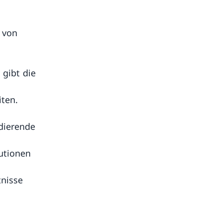
 von
 gibt die
ten.
udierende
tutionen
tnisse