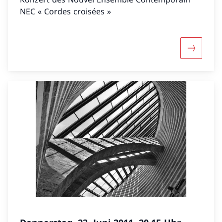
NEC « Cordes croisées »
Mehr über