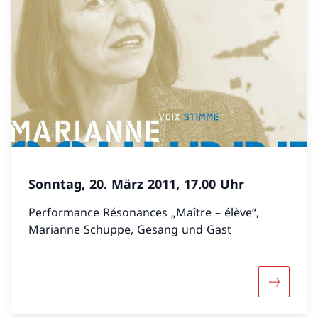
Sonntag, 20. März 2011, 17.00 Uhr
Performance Résonances „Maître – élève“,
Marianne Schuppe, Gesang und Gast
Mehr über