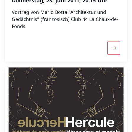
Donnerstag, 23. Juni 2011, 20.15 Uhr
Vortrag von Mario Botta "Architektur und
Gedächtnis" (französisch) Club 44 La Chaux-de-
Fonds
Mehr über