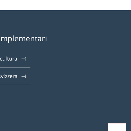
omplementari
 cultura
svizzera