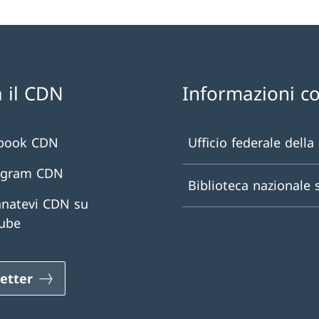
 il CDN
Informazioni c
book CDN
Ufficio federale della
agram CDN
Biblioteca nazionale 
natevi CDN su
ube
etter