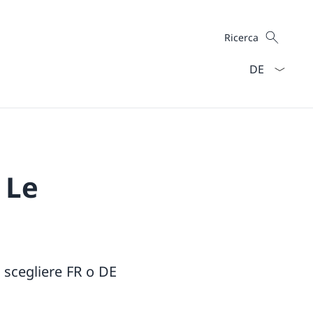
Cercare
Ricerca
Dal menu a ten
 Le
 scegliere FR o DE