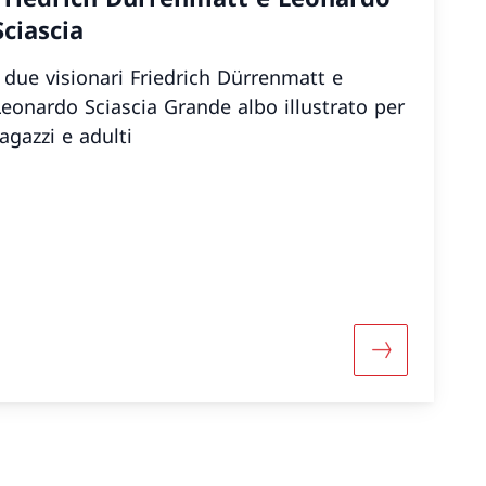
Sciascia
I due visionari Friedrich Dürrenmatt e
onardo Sciascia Grande albo illustrato per
ragazzi e adulti
Maggiori inf