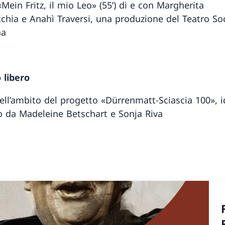
«Mein Fritz, il mio Leo» (55’) di e con Margherita
chia e Anahì Traversi, una produzione del Teatro So
na
o
 libero
ell’ambito del progetto «Dürrenmatt-Sciascia 100», i
to da Madeleine Betschart e Sonja Riva