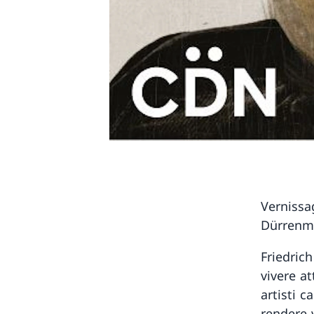
Vernissag
Dürrenma
Friedric
vivere a
artisti c
rendere 