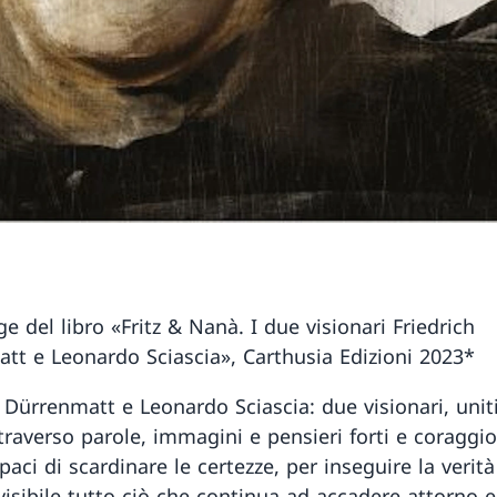
e del libro «Fritz & Nanà. I due visionari Friedrich
tt e Leonardo Sciascia», Carthusia Edizioni 2023*
h Dürrenmatt e Leonardo Sciascia: due visionari, unit
ttraverso parole, immagini e pensieri forti e coraggio
apaci di scardinare le certezze, per inseguire la verità
visibile tutto ciò che continua ad accadere attorno 