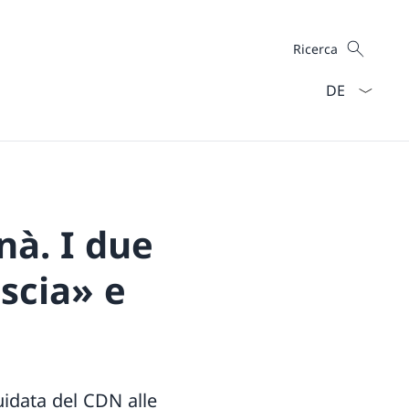
Cercare
Ricerca
Dal menu a ten
nà. I due
ascia» e
uidata del CDN alle