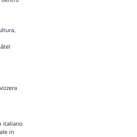
ltura,
âtel
vizzera
 italiano
ale in