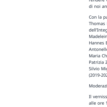
di noi a
Con la p
Thomas F
dell’Inte
Madelein
Hannes Bi
Antonello
Maria Chi
Patrizia 
Silvio Mi
(2019-20
Moderazi
Il verni
alle ore 