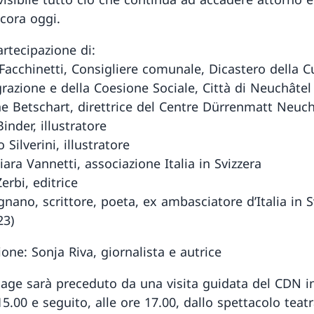
ncora oggi.
artecipazione di:
acchinetti, Consigliere comunale, Dicastero della Cu
grazione e della Coesione Sociale, Città di Neuchâtel
e Betschart, direttrice del Centre Dürrenmatt Neuch
nder, illustratore
 Silverini, illustratore
ara Vannetti, associazione Italia in Svizzera
Zerbi, editrice
gnano, scrittore, poeta, ex ambasciatore d’Italia in S
23)
one: Sonja Riva, giornalista e autrice
ssage sarà preceduto da una visita guidata del CDN in
15.00 e seguito, alle ore 17.00, dallo spettacolo teatr