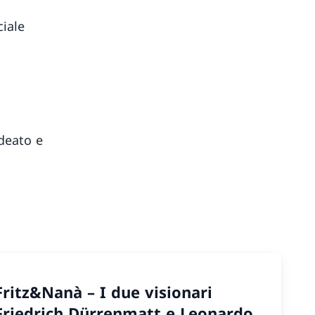
ciale
deato e
Fritz&Nanà – I due visionari
Friedrich Dürrenmatt e Leonardo