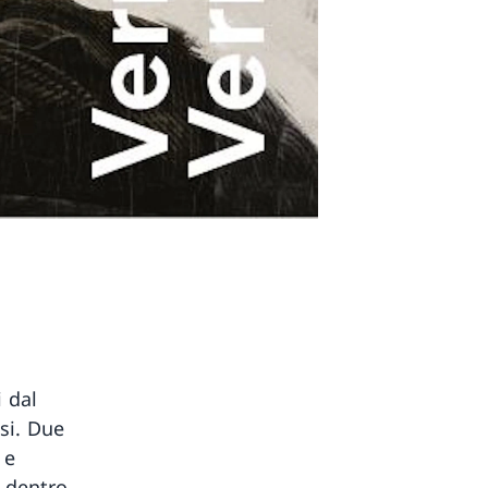
i dal
si. Due
 e
e dentro