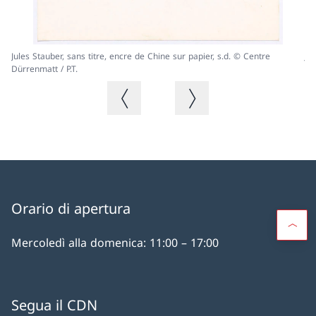
Jules Stauber, sans titre, encre de Chine sur papier, s.d. © Centre
Ju
Dürrenmatt / P.T.
Dü
Immagine precedente
Immagine successiva
Orario di apertura
Mercoledì alla domenica: 11:00 – 17:00
Segua il CDN