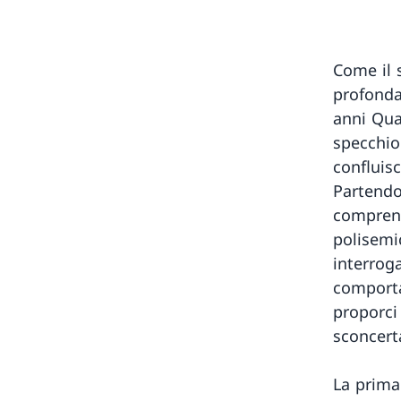
Come il 
profonda
anni Qua
specchio
confluisc
Partendo
comprens
polisemic
interroga
comporta
proporci
sconcerta
La prima