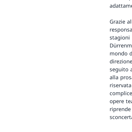
adattame
Grazie al
responsab
stagioni
Dürrenma
mondo de
direzion
seguito a
alla pro
riservat
complice
opere te
riprende 
sconcert