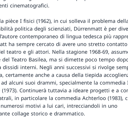
nti cinematografici.
la pièce I fisici (1962), in cui solleva il problema dell
ilità politica degli scienziati, Dürrenmatt è per div
 l’autore contemporaneo di lingua tedesca più rappr
tt ha sempre cercato di avere uno stretto contatto 
l teatro e gli attori. Nella stagione 1968-69, assum
e del Teatro Basilea, ma si dimette poco tempo dopo
 dissidi interni. Negli anni successivi si rivolge sem
sa, certamente anche a causa della tiepida accoglien
a ad alcuni suoi drammi, specialmente la commedia I
 (1973). Continuerà tuttavia a ideare progetti e a c
atrali, in particolare la commedia Achterloo (1983), 
numerosi motivi a lui cari, intrecciandoli in uno
ante collage storico e drammatico.