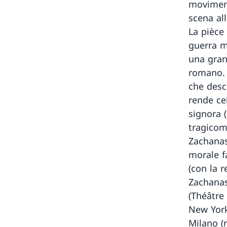
moviment
scena al
La pièce
guerra mo
una gran
romano. 
che descr
rende ce
signora 
tragicom
Zachanas
morale f
(con la r
Zachanas
(Théâtre 
New York
Milano (