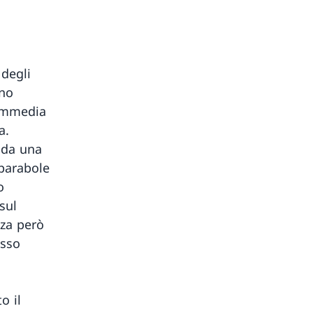
 degli
uno
commedia
a.
 da una
parabole
o
sul
nza però
esso
o il