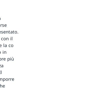
a
erse
esentato.
con il
e la co
 in
pre più
za
l
omporre
che