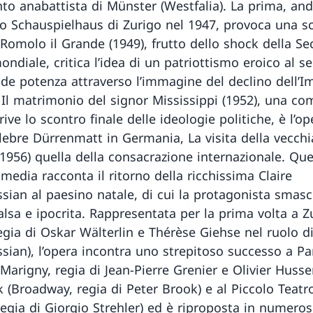
o anabattista di Münster (Westfalia). La prima, and
lo Schauspielhaus di Zurigo nel 1947, provoca una s
 Romolo il Grande (1949), frutto dello shock della S
ndiale, critica l’idea di un patriottismo eroico al se
de potenza attraverso l’immagine del declino dell’I
Il matrimonio del signor Mississippi (1952), una c
ive lo scontro finale delle ideologie politiche, è l’o
lebre Dürrenmatt in Germania, La visita della vecchi
(1956) quella della consacrazione internazionale. Qu
media racconta il ritorno della ricchissima Claire
sian al paesino natale, di cui la protagonista smasc
alsa e ipocrita. Rappresentata per la prima volta a Z
egia di Oskar Wälterlin e Thérèse Giehse nel ruolo di
sian), l’opera incontra uno strepitoso successo a Pa
Marigny, regia di Jean-Pierre Grenier e Olivier Husse
 (Broadway, regia di Peter Brook) e al Piccolo Teatr
regia di Giorgio Strehler) ed è riproposta in numeros