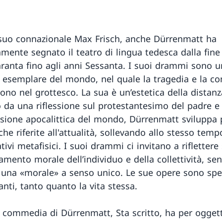
suo connazionale Max Frisch, anche Dürrenmatt ha
mente segnato il teatro di lingua tedesca dalla fine
ranta fino agli anni Sessanta. I suoi drammi sono 
 esemplare del mondo, nel quale la tragedia e la 
ono nel grottesco. La sua è un’estetica della distanz
 da una riflessione sul protestantesimo del padre e
ione apocalittica del mondo, Dürrenmatt sviluppa 
he riferite all'attualità, sollevando allo stesso temp
tivi metafisici. I suoi drammi ci invitano a riflettere 
mento morale dell’individuo e della collettività, se
 una «morale» a senso unico. Le sue opere sono sp
nti, tanto quanto la vita stessa.
 commedia di Dürrenmatt, Sta scritto, ha per oggett