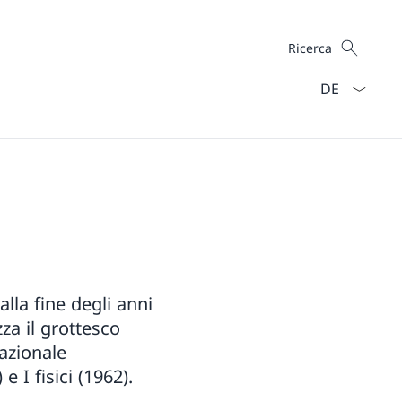
Cercare
Ricerca
Dal menu a ten
lla fine degli anni
zza il grottesco
azionale
 I fisici (1962).