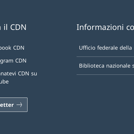
 il CDN
Informazioni c
book CDN
Ufficio federale della
agram CDN
Biblioteca nazionale 
natevi CDN su
ube
etter