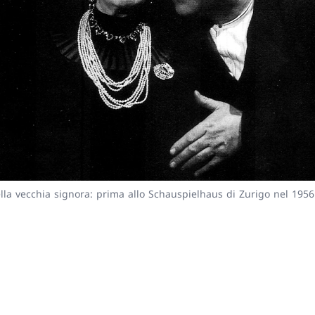
ella vecchia signora: prima allo Schauspielhaus di Zurigo nel 1956