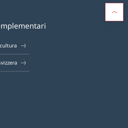
omplementari
 cultura
svizzera