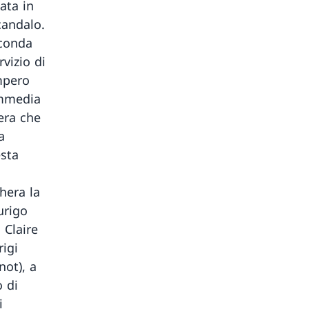
ata in
candalo.
econda
rvizio di
mpero
ommedia
pera che
a
esta
hera la
urigo
 Claire
rigi
not), a
o di
i