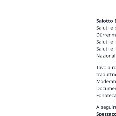
Salotto
Saluti e
Dürrenm
Saluti e 
Saluti e
Nazional
Tavola r
traduttr
Moderatri
Documenti
Fonoteca
A seguir
Spettaco