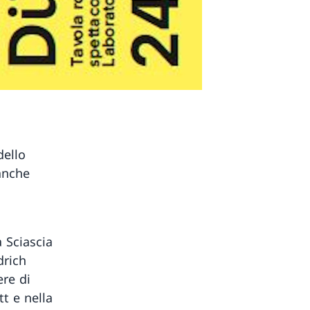
dello
anche
 Sciascia
drich
re di
t e nella