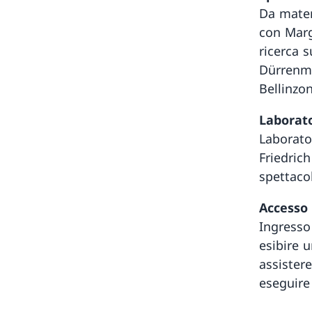
Da mater
con Marg
ricerca s
Dürrenma
Bellinzo
Laborat
Laborator
Friedrich
spettaco
Accesso 
Ingresso
esibire u
assister
eseguire 