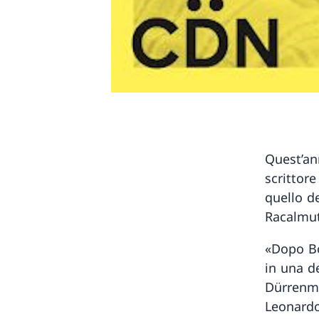
Quest’an
scrittor
quello de
Racalmut
«Dopo Bo
in una de
Dürrenma
Leonardo