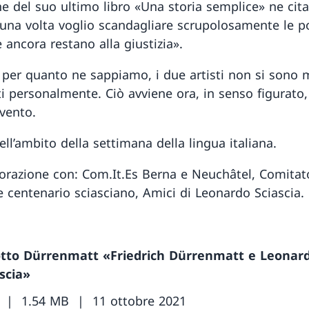
ne del suo ultimo libro «Una storia semplice» ne cita
una volta voglio scandagliare scrupolosamente le po
 ancora restano alla giustizia».
, per quanto ne sappiamo, i due artisti non si sono 
ti personalmente. Ciò avviene ora, in senso figurato,
vento.
ll’ambito della settimana della lingua italiana.
borazione con: Com.It.Es Berna e Neuchâtel, Comitat
e centenario sciasciano, Amici di Leonardo Sciascia.
otto Dürrenmatt «Friedrich Dürrenmatt e Leonar
scia»
1.54 MB
11 ottobre 2021