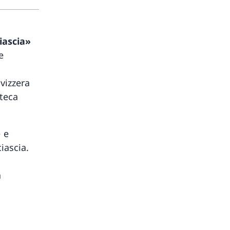
iascia»
e
vizzera
oteca
 e
iascia.
a