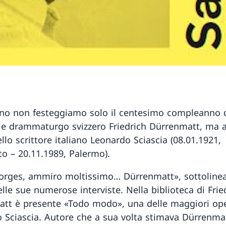
no non festeggiamo solo il centesimo compleanno 
e e drammaturgo svizzero Friedrich Dürrenmatt, ma 
llo scrittore italiano Leonardo Sciascia (08.01.1921,
o – 20.11.1989, Palermo).
rges, ammiro moltissimo… Dürrenmatt», sottolinea
lle sue numerose interviste. Nella biblioteca di Frie
tt è presente «Todo modo», una delle maggiori ope
 Sciascia. Autore che a sua volta stimava Dürrenmat