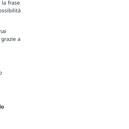
 la frase
ssibilità
mai
 grazie a
o
do