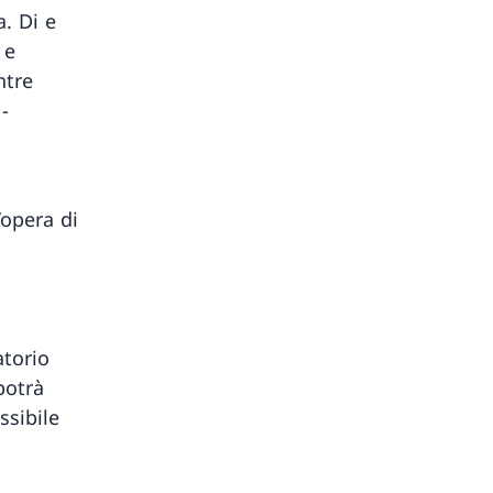
. Di e
 e
ntre
-
’opera di
atorio
potrà
ssibile