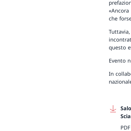
prefazio
«Ancora 
che forse
Tuttavia
incontra
questo e
Evento ne
In colla
nazional
Sal
Scia
PDF