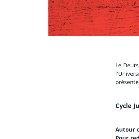
Le Deuts
l'Univer
présente
Cycle J
Autour 
Pour red