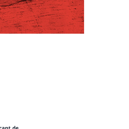
l
çant de