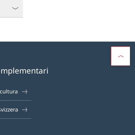
omplementari
 cultura
svizzera