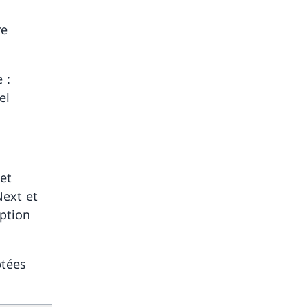
re
 :
el
 et
Next et
iption
ptées