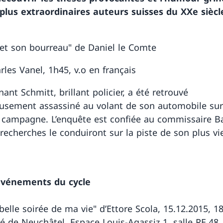
 plus extraordinaires auteurs suisses du XXe siècl
 et son bourreau" de Daniel le Comte
rles Vanel, 1h45, v.o en français
nant Schmitt, brillant policier, a été retrouvé
usement assassiné au volant de son automobile su
 campagne. L’enquête est confiée au commissaire Ba
recherches le conduiront sur la piste de son plus vie
événements du cycle
belle soirée de ma vie" d’Ettore Scola, 15.12.2015, 1
té de Neuchâtel, Espace Louis-Agassiz 1, salle RE.48