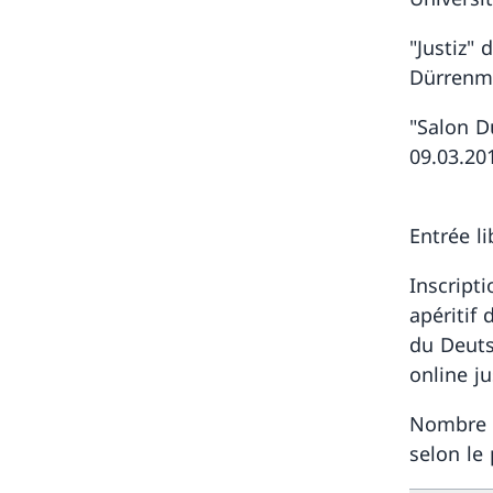
"Justiz"
Dürrenm
"Salon Dü
09.03.20
Entrée li
Inscript
apéritif
du Deuts
online j
Nombre d
selon le 