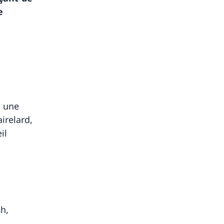
e
r une
irelard,
il
8h,