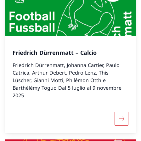
Friedrich Dürrenmatt – Calcio
Friedrich Dürrenmatt, Johanna Cartier, Paulo
Catrica, Arthur Debert, Pedro Lenz, This
Lüscher, Gianni Motti, Philémon Otth e
Barthélémy Toguo Dal 5 luglio al 9 novembre
2025
Maggiori 