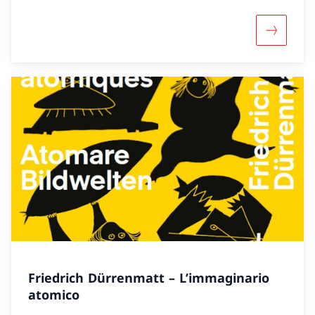
Maggiori 
Friedrich Dürrenmatt – L’immaginario
atomico