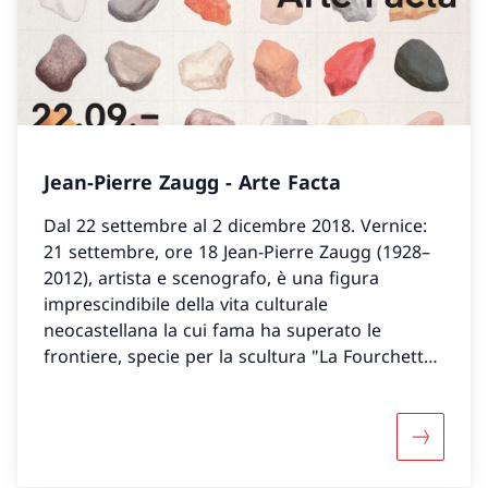
Jean-Pierre Zaugg - Arte Facta
Dal 22 settembre al 2 dicembre 2018. Vernice:
21 settembre, ore 18 Jean-Pierre Zaugg (1928–
2012), artista e scenografo, è una figura
imprescindibile della vita culturale
neocastellana la cui fama ha superato le
frontiere, specie per la scultura "La Fourchette"
piantata nel Lemano a Vevey.
Maggiori 