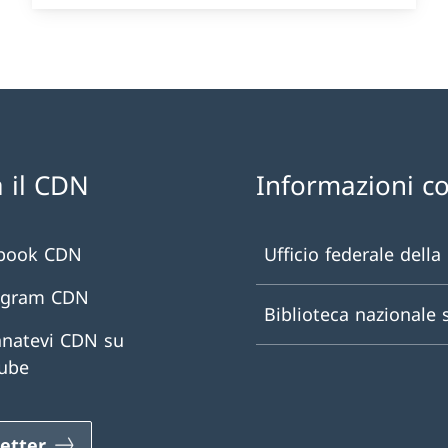
 il CDN
Informazioni c
book CDN
Ufficio federale della
agram CDN
Biblioteca nazionale 
natevi CDN su
ube
etter