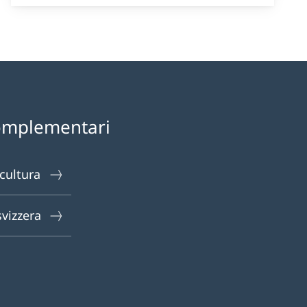
omplementari
 cultura
svizzera