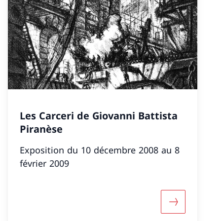
Les Carceri de Giovanni Battista
Piranèse
Exposition du 10 décembre 2008 au 8
février 2009
 Qui je suis»»
nformazioni su ««Karikaturen: Sempé, Bosc, Chaval,
Maggiori inf