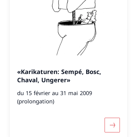
«Karikaturen: Sempé, Bosc,
Chaval, Ungerer»
du 15 février au 31 mai 2009
(prolongation)
informazioni su ««Pier Paolo Pasolini. Wer ich bin –
Maggiori i