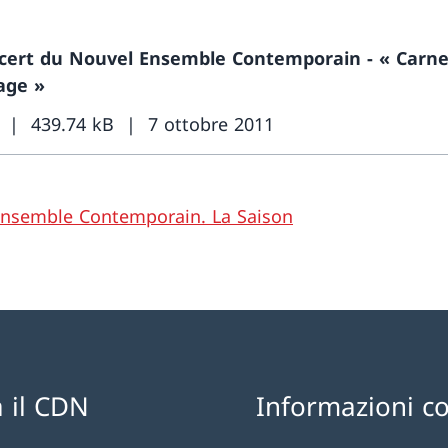
cert du Nouvel Ensemble Contemporain - « Carne
age »
439.74 kB
7 ottobre 2011
nsemble Contemporain. La Saison
 il CDN
Informazioni c