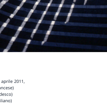
 aprile 2011,
ancese)
edesco)
aliano)