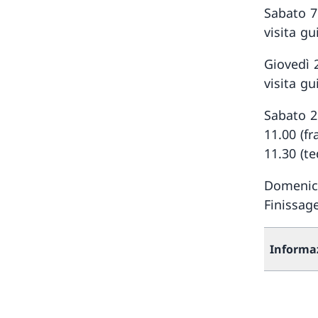
Sabato 7
visita gu
Giovedì 
visita gu
Sabato 2
11.00 (fr
11.30 (t
Domenica
Finissag
Informa