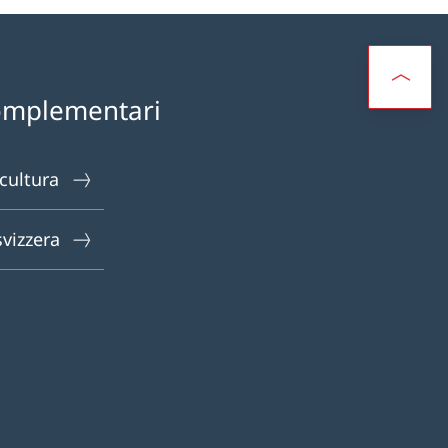
omplementari
 cultura
svizzera