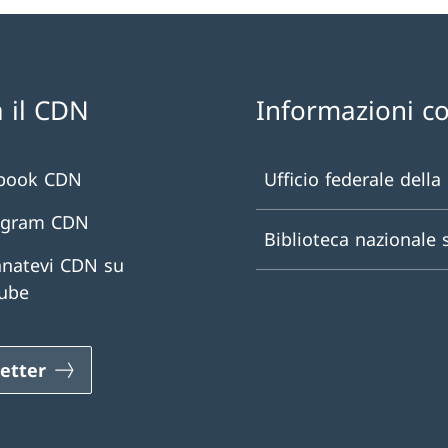
 il CDN
Informazioni c
book CDN
Ufficio federale della
agram CDN
Biblioteca nazionale 
natevi CDN su
ube
etter