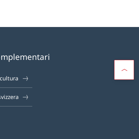
omplementari
 cultura
svizzera