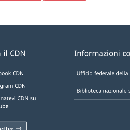
 il CDN
Informazioni c
book CDN
Ufficio federale della
agram CDN
Biblioteca nazionale 
natevi CDN su
ube
etter