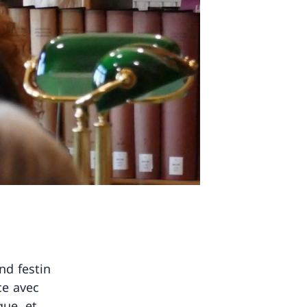
nd festin
ce avec
que, et