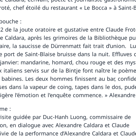
roté, chef étoilé du restaurant « Le Bocca » à Saint-
bouche :
2 de la joute oratoire et gustative entre Claude Frot
e Caldara, après les grimoires de la Bibliothèque pu
aire, la saucisse de Dürrenmatt fait trait d’union. L
Le port de Saint-Blaise bruisse dans la nuit. Effluves 
 janvier: mandarine, homard, chou rouge et des mys
 italiens servis sur de la Bintje font naître le poème
s babines. Les deux hommes finissent au bar, confid
ses dans la vapeur de coing, tapes dans le dos, pude
gère l’émotion et l’enquête commence. » Alexandre
me :
visite guidée par Duc-Hanh Luong, commissaire de
tion, en dialogue avec Alexandre Caldara et Claude
uivie de la performance d’Alexandre Caldara et Claud