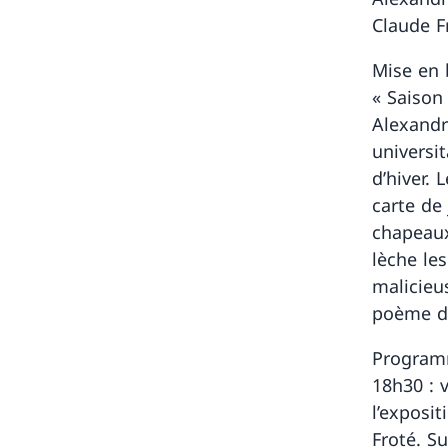
Claude F
Mise en 
« Saison 
Alexandr
universit
d’hiver. 
carte de
chapeaux
lèche le
malicieu
poème di
Program
18h30 : 
l’exposi
Froté. S