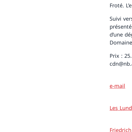
Froté. L’
Suivi ve
présentés
d’une dé
Domaine 
Prix : 25
cdn@nb.a
e-mail
Les Lund
Friedric