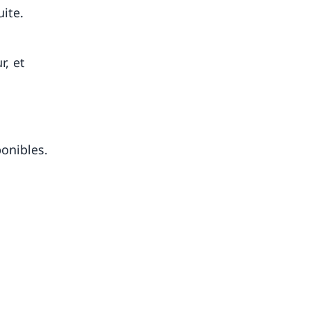
uite.
r, et
onibles.