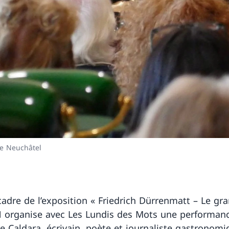
de Neuchâtel
cadre de l’exposition « Friedrich Dürrenmatt – Le gra
N organise avec Les Lundis des Mots une performan
e Caldara, écrivain, poète et journaliste gastronomi