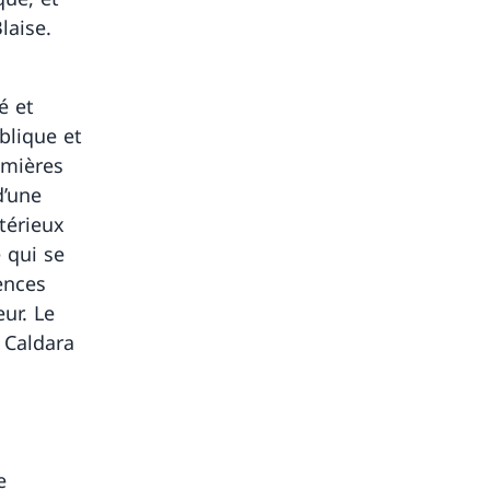
Blaise.
é et
blique et
umières
d’une
térieux
 qui se
ences
ur. Le
 Caldara
e