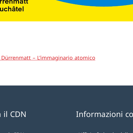
h Dürrenmatt – L’immaginario atomico
 il CDN
Informazioni c