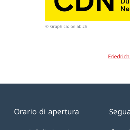
© Graphica: onlab.ch
Friedric
Orario di apertura
Segua