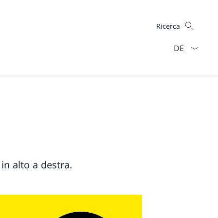
Cercare
Ricerca
Dal menu a ten
in alto a destra.