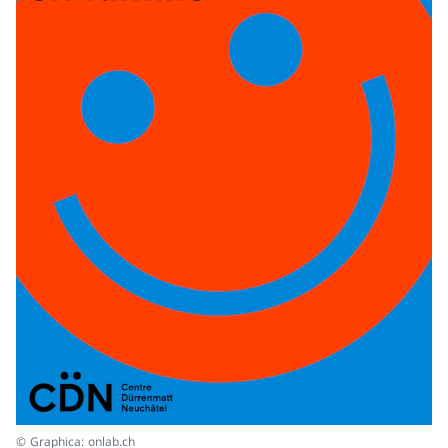
© Graphica: onlab.ch