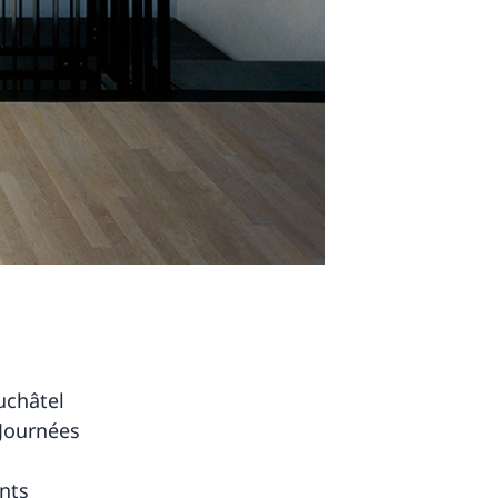
uchâtel
 Journées
ents