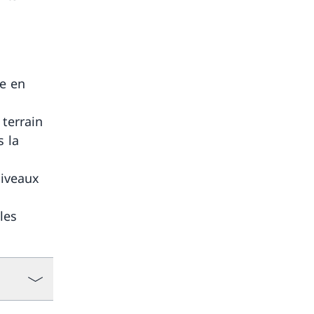
se en
 terrain
s la
niveaux
les