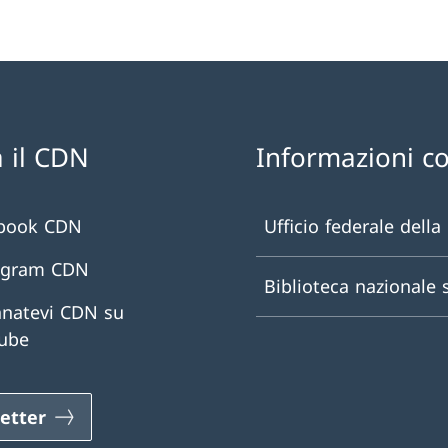
 il CDN
Informazioni c
book CDN
Ufficio federale della
agram CDN
Biblioteca nazionale 
natevi CDN su
ube
etter