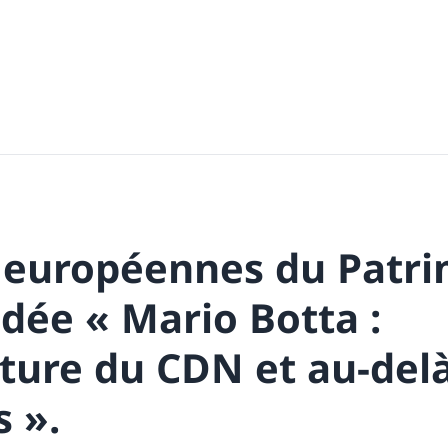
 européennes du Patri
idée « Mario Botta :
cture du CDN et au-del
s ».