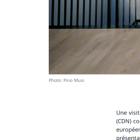
Photo: Pino Musi
Une visi
(CDN) co
européen
présentat