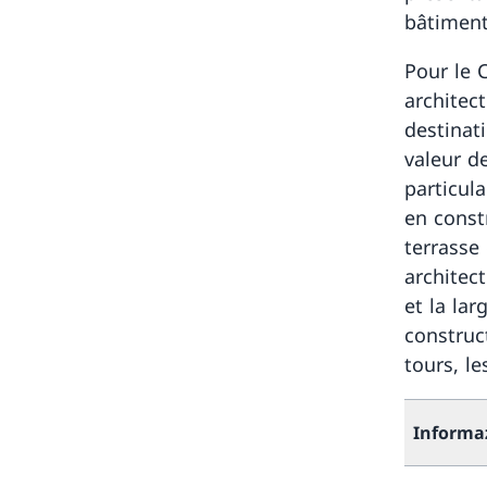
bâtiment
Pour le 
architec
destinati
valeur d
particul
en const
terrasse
architect
et la lar
construc
tours, le
Informa