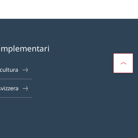
omplementari
 cultura
svizzera