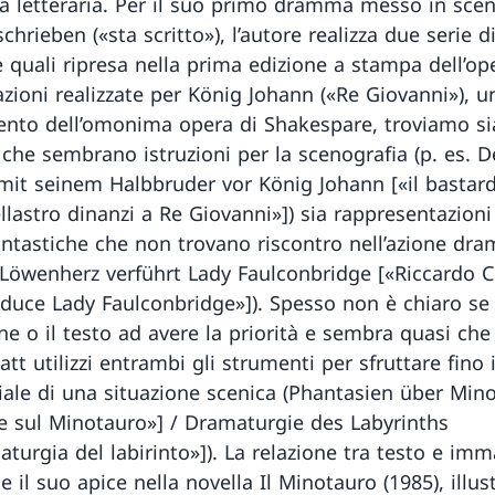
a letteraria. Per il suo primo dramma messo in scen
chrieben («sta scritto»), l’autore realizza due serie d
e quali ripresa nella prima edizione a stampa dell’ope
razioni realizzate per König Johann («Re Giovanni»), u
nto dell’omonima opera di Shakespare, troviamo si
i che sembrano istruzioni per la scenografia (p. es. D
mit seinem Halbbruder vor König Johann [«il bastard
llastro dinanzi a Re Giovanni»]) sia rappresentazioni
fantastiche che non trovano riscontro nell’azione dr
 Löwenherz verführt Lady Faulconbridge [«Riccardo C
duce Lady Faulconbridge»]). Spesso non è chiaro se 
ne o il testo ad avere la priorità e sembra quasi che
tt utilizzi entrambi gli strumenti per sfruttare fino
ziale di una situazione scenica (Phantasien über Min
ie sul Minotauro»] / Dramaturgie des Labyrinths
turgia del labirinto»]). La relazione tra testo e im
 il suo apice nella novella Il Minotauro (1985), illus