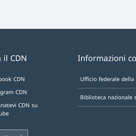
 il CDN
Informazioni c
book CDN
Ufficio federale della
agram CDN
Biblioteca nazionale 
natevi CDN su
ube