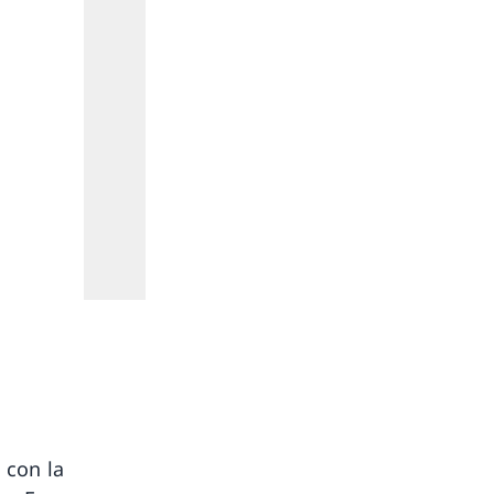
Friedrich Dürrenmatt, « Illustration pour Les Fous de 
papier, 20 x 12 cm, collection Centre Dürrenmatt Ne
suisse
 con la