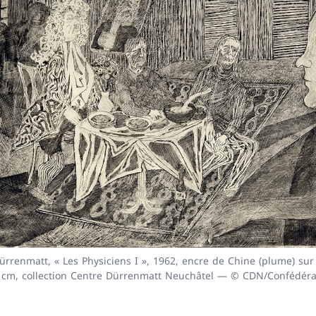
edente
ürrenmatt, « Les Physiciens I », 1962, encre de Chine (plume) sur
7 cm, collection Centre Dürrenmatt Neuchâtel — © CDN/Confédéra