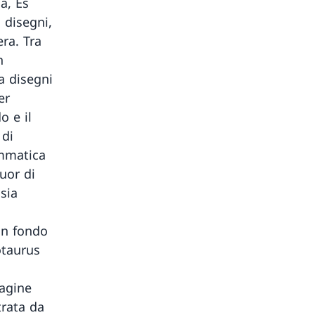
a, Es
i disegni,
ra. Tra
n
a disegni
er
o e il
 di
ammatica
uor di
sia
 in fondo
otaurus
magine
trata da