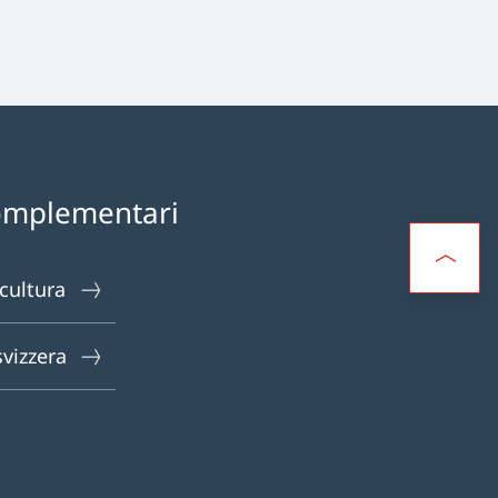
omplementari
 cultura
svizzera