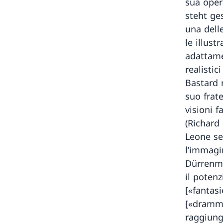
sua oper
steht ges
una dell
le illust
adattame
realistic
Bastard 
suo frate
visioni 
(Richard
Leone se
l’immagi
Dürrenma
il poten
[«fantas
[«dramma
raggiunge