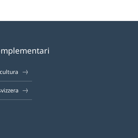
omplementari
 cultura
svizzera