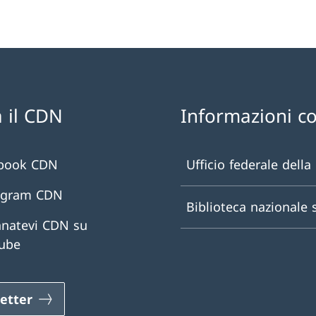
 il CDN
Informazioni c
book CDN
Ufficio federale della
agram CDN
Biblioteca nazionale 
natevi CDN su
ube
etter