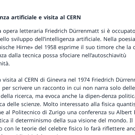
nza artificiale e visita al CERN
a opera letteraria Friedrich Dürrenmatt si è occupato
ello sviluppo dell’intelligenza artificiale. Nella poesi
nische Hirne» del 1958 esprime il suo timore che la 
za dalla tecnica possa sfociare nell’autoschiavitù
ità.
a visita al CERN di Ginevra nel 1974 Friedrich Dürren
 per scrivere un racconto in cui non narra solo delle
 della ricerca, ma evoca anche la dipen-denza politi
 delle scienze. Molto interessato alla fisica quantis
ne al Politecnico di Zurigo una conferenza su Albert 
itica il determinismo della sua visione del mondo. Il
 con le teorie del celebre fisico lo farà riflettere an