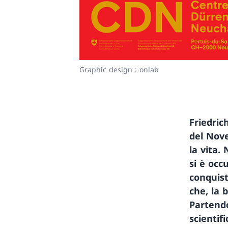
Graphic design : onlab
Friedric
del Nove
la vita.
si è occ
conquista
che, la b
Partendo
scientif