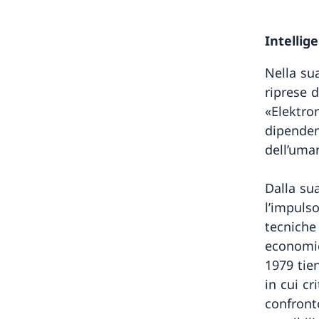
Intellige
Nella su
riprese d
«Elektro
dipenden
dell’uman
Dalla su
l’impulso
tecniche
economica
1979 tie
in cui cr
confronto