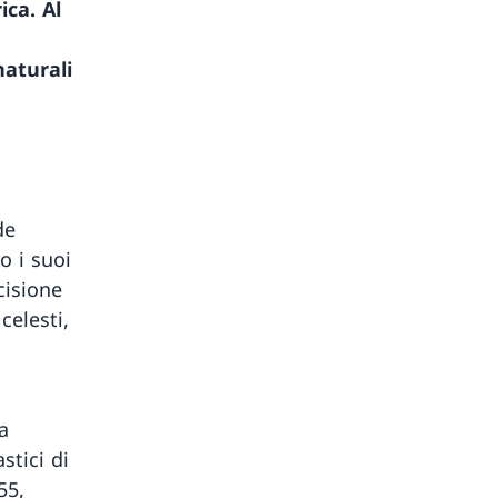
ica. Al
naturali
de
o i suoi
cisione
celesti,
ra
stici di
55,