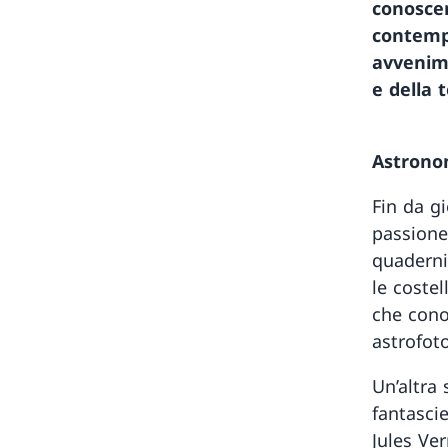
conoscen
contempo
avvenime
e della 
Astronom
Fin da g
passione
quaderni
le costel
che cono
astrofoto
Un’altra 
fantascie
Jules Ve