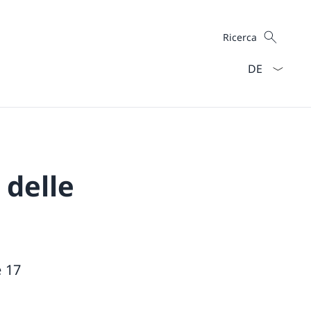
Cercare
Ricerca
Dal menu a ten
 delle
e 17