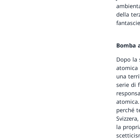
ambienta
della te
fantascie
Bomba 
Dopo la 
atomica 
una terr
serie di 
responsa
atomica.
perché t
Svizzera,
la propr
scetticis