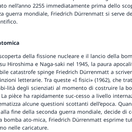
to nell’anno 2255 immediatamente prima dello sco
rza guerra mondiale, Friedrich Dürrenmatt si serve d
ntifico.
atomica
scoperta della fissione nucleare e il lancio della bo
su Hiroshima e Naga-saki nel 1945, la paura apocalit
ibile catastrofe spinge Friedrich Dürrenmatt a scrive
finzioni letterarie. Tra queste «I fisici» (1962), che tra
bi-lità degli scienziati al momento di costruire la 
 La pièce ha rapidamente suc-cesso a livello interna
ematizza alcune questioni scottanti dell’epoca. Quan
 alla fine della seconda guerra mondiale, decide di c
ia bomba ato-mica, Friedrich Dürrenmatt esprime tut
mo nelle caricature.