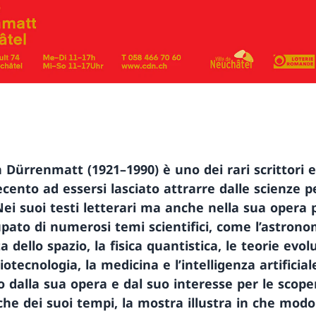
h Dürrenmatt (1921–1990) è uno dei rari scrittori e 
cento ad essersi lasciato attrarre dalle scienze p
 Nei suoi testi letterari ma anche nella sua opera p
upato di numerosi temi scientifici, come l’astronom
 dello spazio, la fisica quantistica, le teorie evolu
iotecnologia, la medicina e l’intelligenza artificial
 dalla sua opera e dal suo interesse per le scope
iche dei suoi tempi, la mostra illustra in che modo