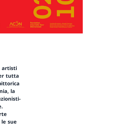
artisti
er tutta
ittorica
ia, la
zionisti-
e.
rte
 le sue