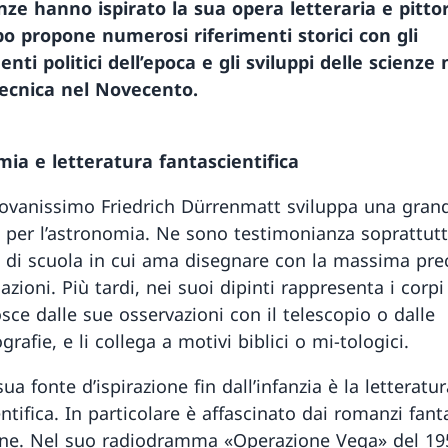
ze hanno ispirato la sua opera letteraria e pittor
 propone numerosi riferimenti storici con gli
nti politici dell’epoca e gli sviluppi delle scienze 
tecnica nel Novecento.
ia e letteratura fantascientifica
iovanissimo Friedrich Dürrenmatt sviluppa una gran
 per l’astronomia. Ne sono testimonianza soprattutt
 di scuola in cui ama disegnare con la massima pre
lazioni. Più tardi, nei suoi dipinti rappresenta i corpi 
sce dalle sue osservazioni con il telescopio o dalle
grafie, e li collega a motivi biblici o mi-tologici.
sua fonte d’ispirazione fin dall’infanzia è la letteratu
ntifica. In particolare è affascinato dai romanzi fanta
rne. Nel suo radiodramma «Operazione Vega» del 19