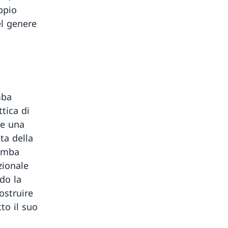
ppio
el genere
mba
tica di
re una
tta della
bomba
zionale
do la
ostruire
to il suo