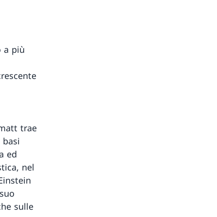
 a più
a
crescente
matt trae
 basi
ca ed
tica, nel
Einstein
 suo
che sulle