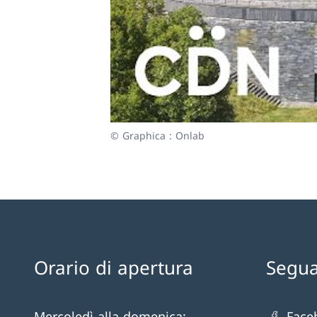
© Graphica : Onlab
Orario di apertura
Segua
Mercoledì alla domenica:
Face