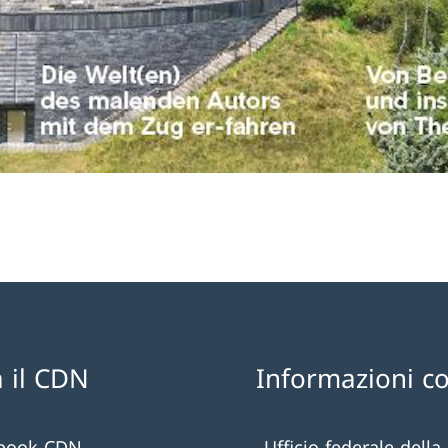
 il CDN
Informazioni c
book CDN
Ufficio federale della