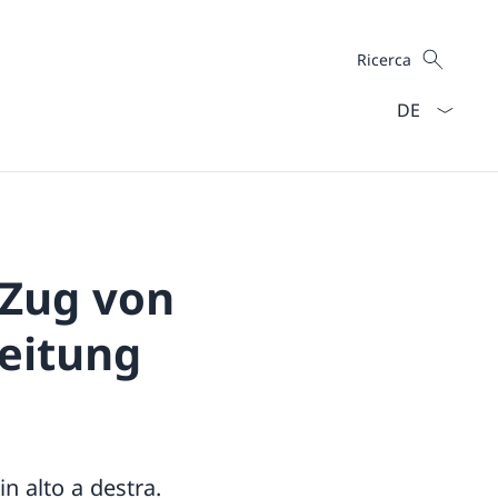
Cercare
Ricerca
Dal menu a ten
 Zug von
leitung
n alto a destra.