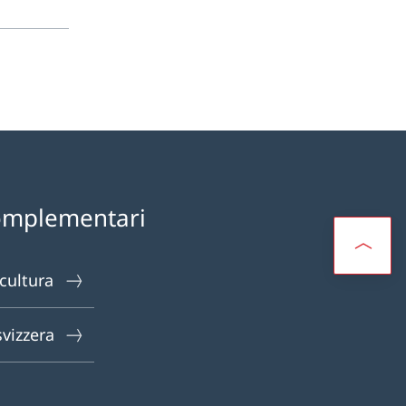
omplementari
 cultura
svizzera