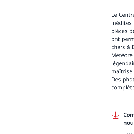
Le Centr
inédites
pièces d
ont perm
chers à 
Météore 
légenda
maîtrise
Des phot
complète
Com
nouv