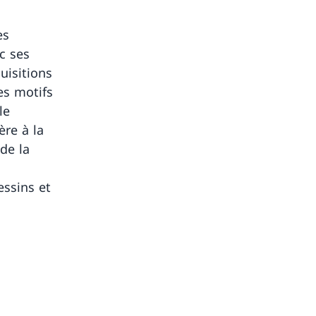
es
c ses
uisitions
es motifs
le
ère à la
de la
ssins et