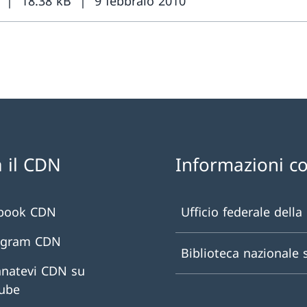
18.38 kB
9 febbraio 2010
 il CDN
Informazioni c
book CDN
Ufficio federale della
agram CDN
Biblioteca nazionale 
natevi CDN su
ube