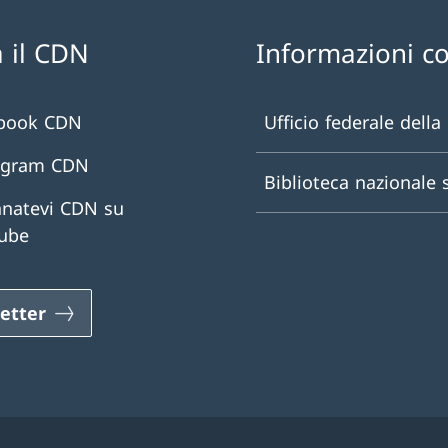
 il CDN
Informazioni c
book CDN
Ufficio federale della
agram CDN
Biblioteca nazionale 
natevi CDN su
ube
etter