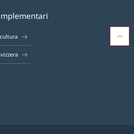
omplementari
 cultura
svizzera