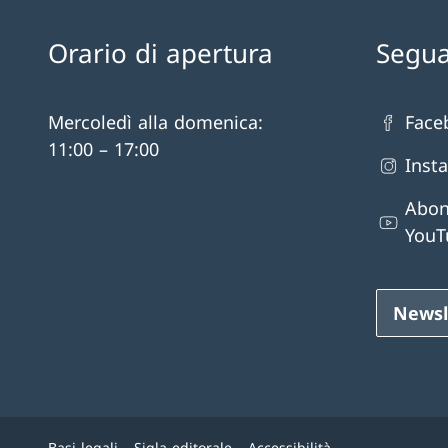
Orario di apertura
Segua
Mercoledì alla domenica:
Face
11:00 – 17:00
Inst
Abon
YouT
Newsl
Basi legali
Sigla editorale
Accessibilità