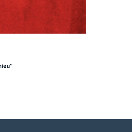
hieu“