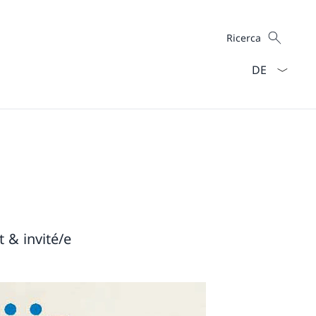
Cercare
Ricerca
Dal menu a ten
 & invité/e