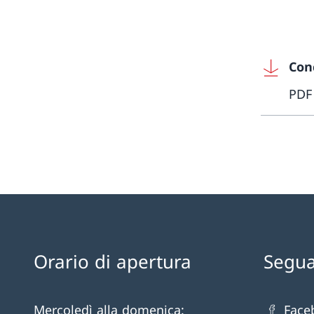
Con
PDF
Orario di apertura
Segua
Mercoledì alla domenica:
Face