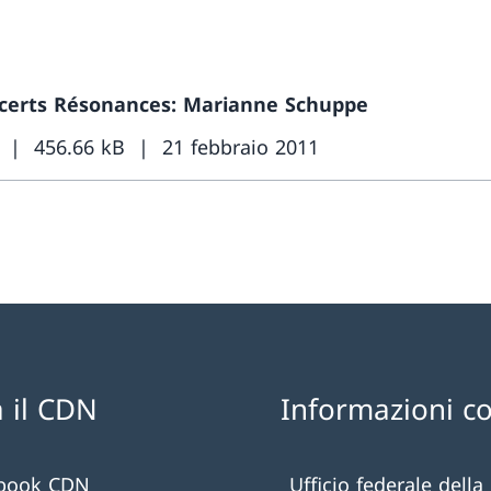
certs Résonances: Marianne Schuppe
456.66 kB
21 febbraio 2011
 il CDN
Informazioni c
book CDN
Ufficio federale della