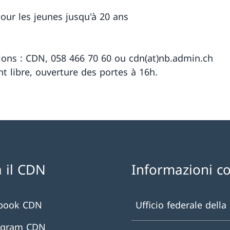
pour les jeunes jusqu'à 20 ans
ions : CDN, 058 466 70 60 ou cdn(at)nb.admin.ch
t libre, ouverture des portes à 16h.
 il CDN
Informazioni c
book CDN
Ufficio federale della
agram CDN