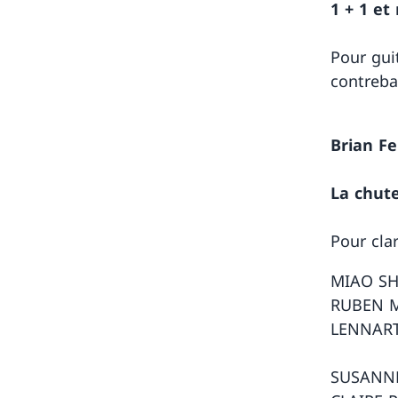
1 + 1 et
Pour guit
contreba
Brian F
La chute
Pour cla
MIAO SH
RUBEN M
LENNART
SUSANNE