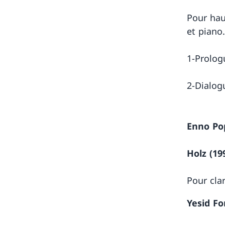
Pour hau
et piano
1-Prolog
2-Dialog
Enno Po
Holz (19
Pour cla
Yesid F