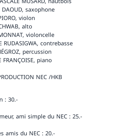
PASCALE MUSARD, hautbois
 DAOUD, saxophone
IORO, violon
CHWAB, alto
MONNAT, violoncelle
E RUDASIGWA, contrebasse
MÉGROZ, percussion
 FRANÇOISE, piano
PRODUCTION NEC /HKB
n : 30.-
meur, ami simple du NEC : 25.-
es amis du NEC : 20.-