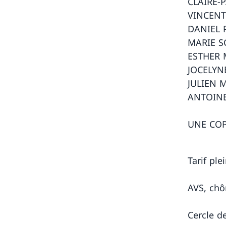
CLAIRE-
VINCENT
DANIEL P
MARIE S
ESTHER 
JOCELYN
JULIEN 
ANTOINE
UNE CO
Tarif plei
AVS, chô
Cercle d