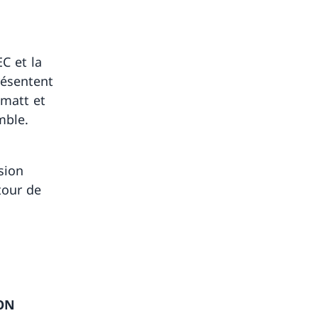
EC et la
résentent
nmatt et
mble.
sion
tour de
ION