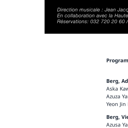
Progra
Berg, A
Aska Kaw
Azuza Ya
Yeon Jin
Berg, Vi
Azusa Ya