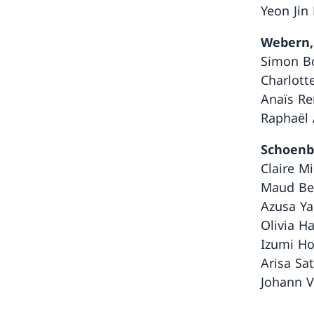
Yeon Jin
Webern, 
Simon Bo
Charlott
Anaïs Re
Raphaël A
Schoenbe
Claire Mi
Maud Bes
Azusa Ya
Olivia Ha
Izumi Ho
Arisa Sat
Johann V