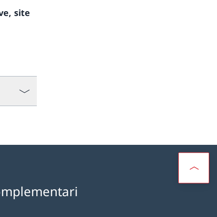
e, site
omplementari