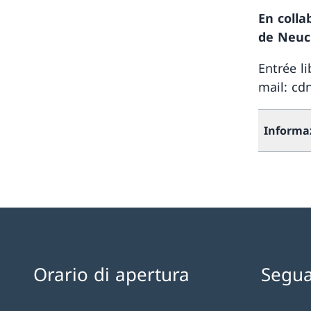
En colla
de Neuc
Entrée l
mail: cd
Informa
Orario di apertura
Segua