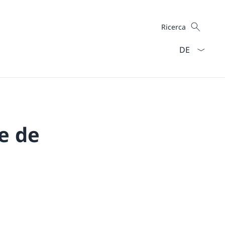
Cercare
Ricerca
Dal menu a ten
e de