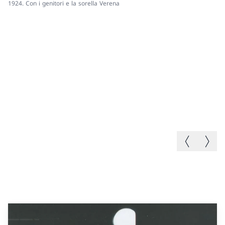
1924. Con i genitori e la sorella Verena
FD
Immagine p
Immagi