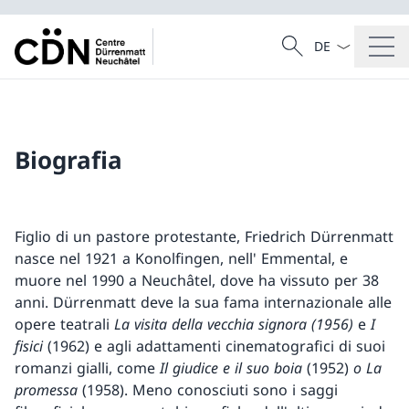
Dal menu a tendi
Cercare
Ricerca
Biografia
Figlio di un pastore protestante, Friedrich Dürrenmatt
nasce nel 1921 a Konolfingen, nell' Emmental, e
muore nel 1990 a Neuchâtel, dove ha vissuto per 38
anni. Dürrenmatt deve la sua fama internazionale alle
opere teatrali
La visita della vecchia signora (1956)
e
I
fisici
(1962) e agli adattamenti cinematografici di suoi
romanzi gialli, come
Il giudice e il suo boia
(1952)
o La
promessa
(1958). Meno conosciuti sono i saggi