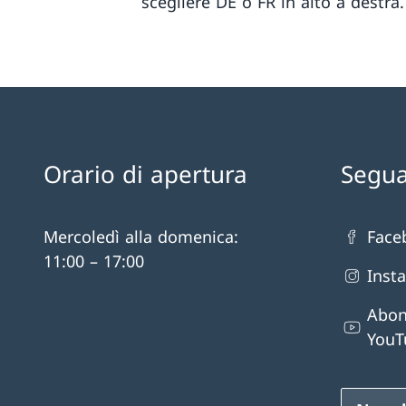
scegliere DE o FR in alto a destra.
Orario di apertura
Segua
Mercoledì alla domenica:
Face
11:00 – 17:00
Inst
Abon
YouT