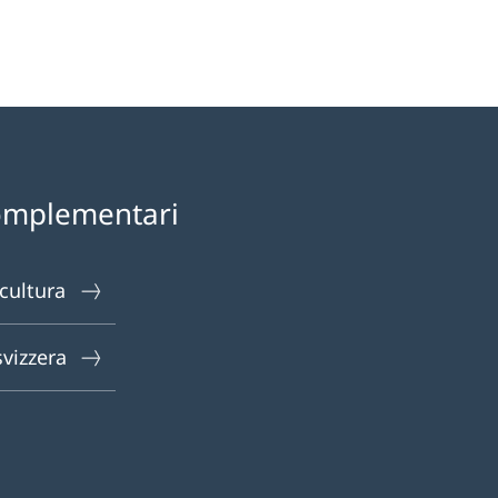
omplementari
 cultura
svizzera