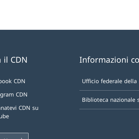
 il CDN
Informazioni c
book CDN
Ufficio federale della
agram CDN
Biblioteca nazionale 
natevi CDN su
ube