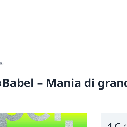
26
 «Babel – Mania di gra
Event D
a