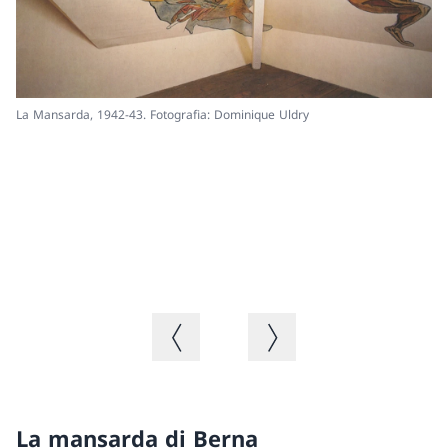
La Mansarda, 1942-43. Fotografia: Dominique Uldry
La
Immagine precedente
Immagine successiva
La mansarda di Berna