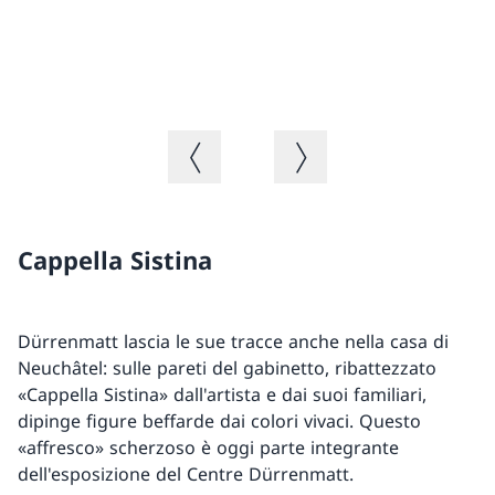
Ca
Immagine precedente
Immagine successiva
Cappella Sistina
Dürrenmatt lascia le sue tracce anche nella casa di
Neuchâtel: sulle pareti del gabinetto, ribattezzato
«Cappella Sistina» dall'artista e dai suoi familiari,
dipinge figure beffarde dai colori vivaci. Questo
«affresco» scherzoso è oggi parte integrante
dell'esposizione del Centre Dürrenmatt.