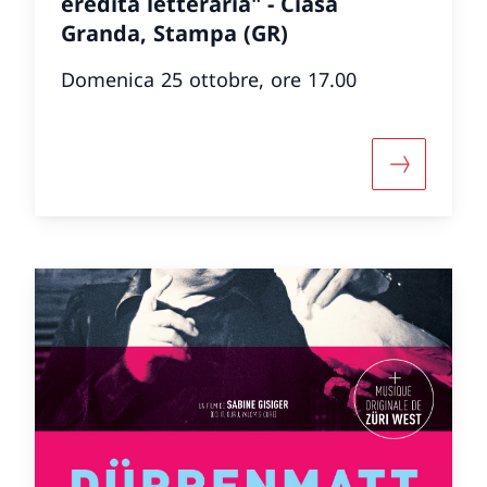
eredità letteraria" - Ciäsa
Granda, Stampa (GR)
Domenica 25 ottobre, ore 17.00
ut «"NO VOICE" Konzert des TaG Ensemble»
More about