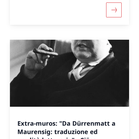
ut «Extra-muros: Soirée « Dürrenmatt l’Africain » -
More about
Extra-muros: "Da Dürrenmatt a
Maurensig: traduzione ed