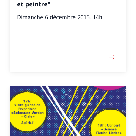
et peintre"
Dimanche 6 décembre 2015, 14h
ut «Extra-muros: « Friedrich Dürrenmatt, un Suisse
More about 