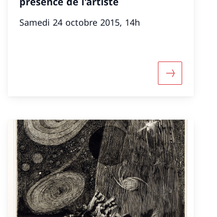
présence de l'artiste
Samedi 24 octobre 2015, 14h
 «Extra-muros: "Da Dürrenmatt a Maurensig: traduzio
More about «