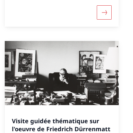
euchâtel»
«Extra-muros: Projection de "La più bella serata del
More about «
Visite guidée thématique sur
l'oeuvre de Friedrich Dürrenmatt