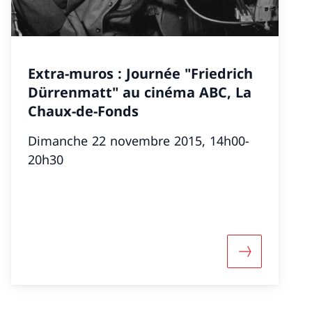
Extra-muros : Journée "Friedrich
Dürrenmatt" au cinéma ABC, La
Chaux-de-Fonds
Dimanche 22 novembre 2015, 14h00-
20h30
» Mehrsprachige Lesung mit Musik -Theater(uri), Alt
 «"Galactic Combo"»
More about «