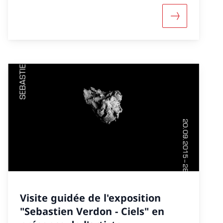
 Maison des Associations, Genève»
 «Extra-muros: «Dürrenmattabend» Texte und Kulinar
More about «
Visite guidée de l'exposition
"Sebastien Verdon - Ciels" en