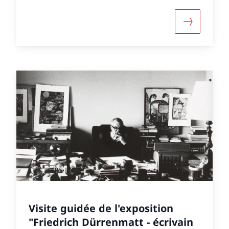
ut «"Modernisme" Gastkonzert der HEM Genève - N
More about 
Visite guidée de l'exposition
"Friedrich Dürrenmatt - écrivain