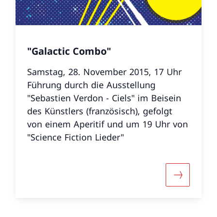
"Galactic Combo"
Samstag, 28. November 2015, 17 Uhr
Führung durch die Ausstellung
"Sebastien Verdon - Ciels" im Beisein
des Künstlers (französisch), gefolgt
von einem Aperitif und um 19 Uhr von
"Science Fiction Lieder"
ut «Extra-muros: «Friedrich Dürrenmatt – Der Tunnel
More about