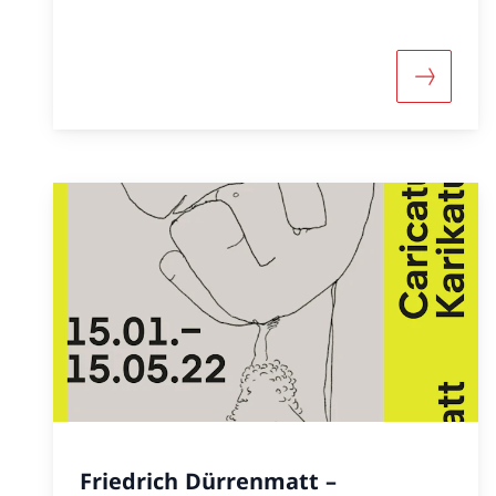
sie seine Werke mit denen anderer
Kunstschaffenden in Beziehung bringt.
Mehr übe
Friedrich Dürrenmatt –