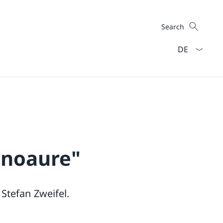
Search
Search
Language dro
inoaure"
Stefan Zweifel.