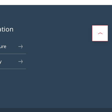
ation
ure
y