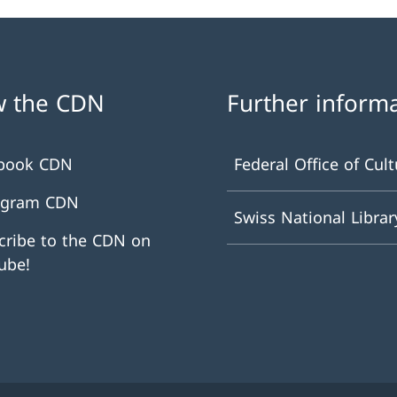
w the CDN
Further inform
book CDN
Federal Office of Cult
agram CDN
Swiss National Librar
cribe to the CDN on
ube!