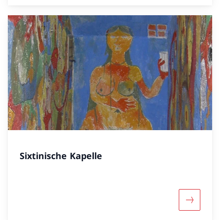
Sixtinische Kapelle
Mehr über