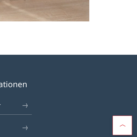
ationen
r