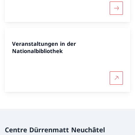
Mehr übe
Veranstaltungen in der
Nationalbibliothek
Mehr über
Centre Dürrenmatt Neuchâtel