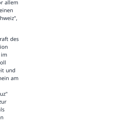
or allem
leinen
hweiz",
raft des
tion
 im
oll
eit und
chein am
euz"
zur
ls
en