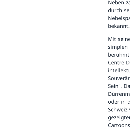
Neben za
durch se
Nebelspa
bekannt.
Mit sein
simplen F
berühmte
Centre D
intellekt
Souverän
Sein". D
Dürrenma
oder in 
Schweiz 
gezeigte
Cartoons