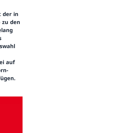
 der in
) zu den
elang
s
uswahl
ei auf
rn-
fügen.