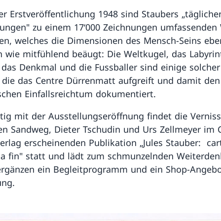
ner Erstveröffentlichung 1948 sind Staubers „tägliche
bungen" zu einem 17‘000 Zeichnungen umfassenden
en, welches die Dimensionen des Mensch-Seins ebe
h wie mitfühlend beäugt: Die Weltkugel, das Labyrin
, das Denkmal und die Fussballer sind einige solcher
die das Centre Dürrenmatt aufgreift und damit den
schen Einfallsreichtum dokumentiert.
itig mit der Ausstellungseröffnung findet die Vernis
en Sandweg, Dieter Tschudin und Urs Zellmeyer im 
erlag erscheinenden Publikation „Jules Stauber: ca
la fin" statt und lädt zum schmunzelnden Weiterden
rgänzen ein Begleitprogramm und ein Shop-Angebo
ung.