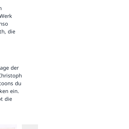
n
 Werk
nso
th, die
sage der
Christoph
rtoons du
ken ein.
t die