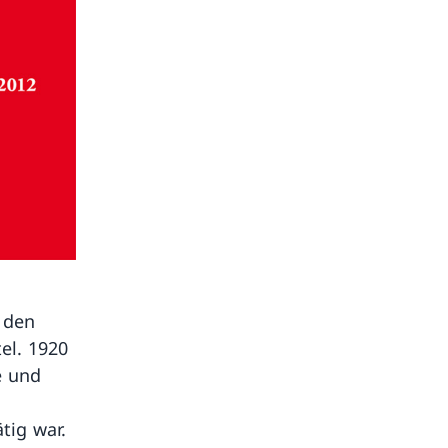
t den
el. 1920
e und
tig war.