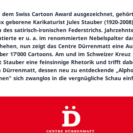
t dem Swiss Cartoon Award ausgezeichnet, gehört
 geborene Karikaturist Jules Stauber (1920-2008
 des satirisch-ironischen Federstrichs. Jahrzehnt
ierte er u. a. im renommierten Nebelspalter da
chehen, nun zeigt das Centre Dürrenmatt eine A
über 17‘000 Cartoons. Am und im Schweizer Kreuz
t Stauber eine feinsinnige Rhetorik und trifft dab
ch Dürrenmatt, dessen neu zu entdeckende „Alpho
nen" sich zwanglos in die vergnügliche Schau ein