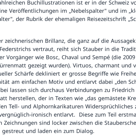
hlreichen Buchillustrationen ist er in der Schweiz v
ine Veröffentlichungen im „Nebelspalter" und im „k
lter", der Rubrik der ehemaligen Reisezeitschrift „Sc
er zeichnerischen Brillanz, die ganz auf die Aussagek
ederstrichs vertraut, reiht sich Stauber in die Tradi
r Vorgänger wie Bosc, Chaval und Sempé (die 2009
ürrenmatt gezeigt wurden). Virtuos, charmant und v
ueller Schärfe dekliniert er grosse Begriffe wie Freih
ität am einfachen Motiv und entlarvt dabei „den S
abei lassen sich durchaus Verbindungen zu Friedrich
tt herstellen, der in Texten wie „das gemästete Kr
den Tell- und Alphornkarikaturen Widersprüchliches 
vergnüglich-ironisch entlarvt. Diese zum Teil erstma
n Zeichnungen sind locker zwischen die Staubersch
 gestreut und laden ein zum Dialog.