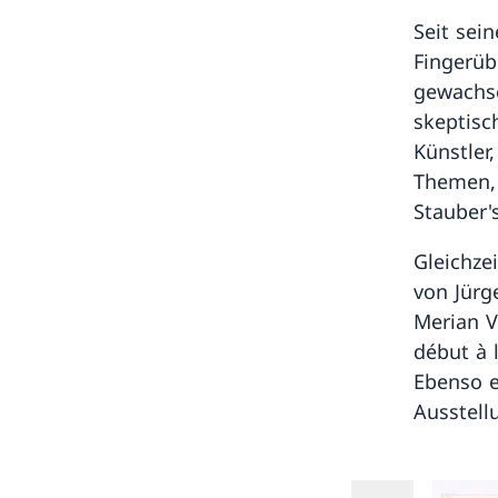
Seit sei
Fingerü
gewachs
skeptisc
Künstler
Themen, 
Stauber'
Gleichze
von Jürg
Merian V
début à 
Ebenso e
Ausstell