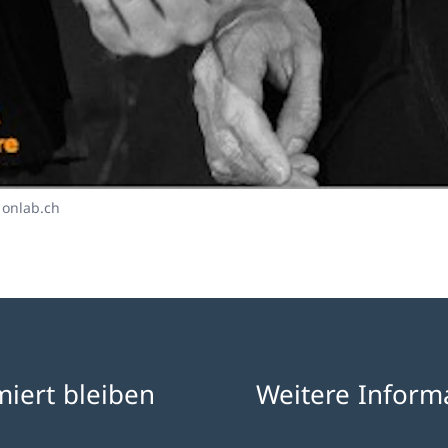
 onlab.ch
miert bleiben
Weitere Inform