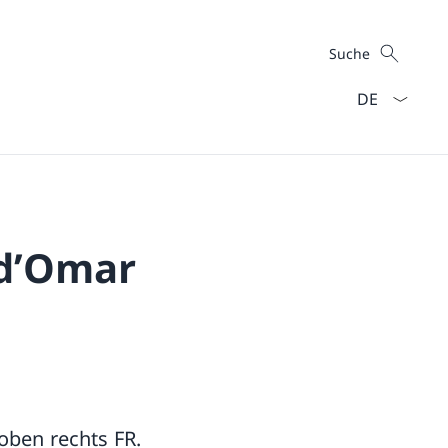
Suche
Suche
Sprach Dropd
 d’Omar
 oben rechts FR.