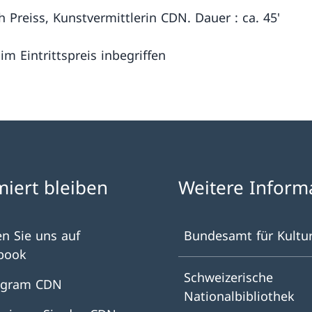
h Preiss, Kunstvermittlerin CDN. Dauer : ca. 45'
im Eintrittspreis inbegriffen
miert bleiben
Weitere Inform
en Sie uns auf
Bundesamt für Kultu
book
Schweizerische
agram CDN
Nationalbibliothek