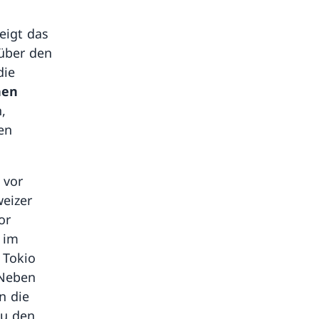
zeigt das
über den
die
hen
,
en
 vor
weizer
or
 im
 Tokio
 Neben
n die
zu den