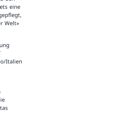
ets eine
epflegt,
er Welt»
lung
T
o/Italien
h
ie
tas