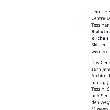
Unter de
Centre D
Tessiner
Biblioth
Kirchen
Skizzen,
werden d
Das Cen
zehn Jah
Architek
fünfzig 
Tessin. 
und Seou
den weg
Museen, 