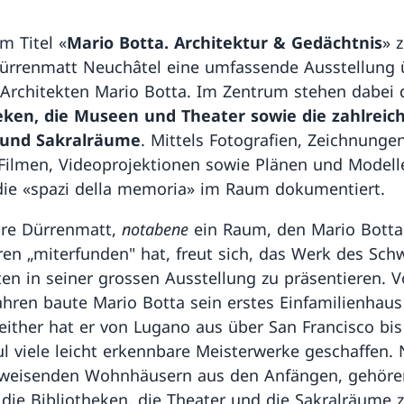
m Titel «
Mario Botta. Architektur & Gedächtnis
» 
ürrenmatt Neuchâtel eine umfassende Ausstellung 
 Architekten Mario Botta. Im Zentrum stehen dabei 
eken, die Museen und Theater sowie die zahlreic
 und Sakralräume
. Mittels Fotografien, Zeichnungen
 Filmen, Videoprojektionen sowie Plänen und Modell
ie «spazi della memoria» im Raum dokumentiert.
tre Dürrenmatt,
notabene
ein Raum, den Mario Botta
ren „miterfunden" hat, freut sich, das Werk des Sch
ten in seiner grossen Ausstellung zu präsentieren. V
Jahren baute Mario Botta sein erstes Einfamilienhaus
Seither hat er von Lugano aus über San Francisco bis
l viele leicht erkennbare Meisterwerke geschaffen.
weisenden Wohnhäusern aus den Anfängen, gehöre
die Bibliotheken, die Theater und die Sakralräume 