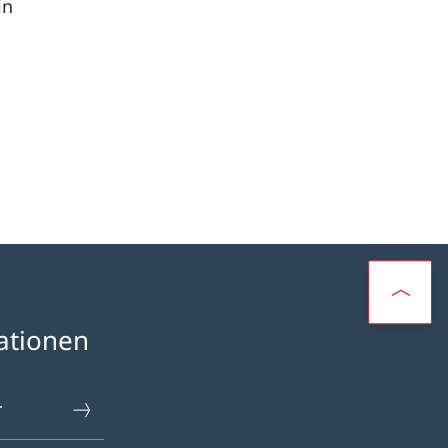
in
ationen
r