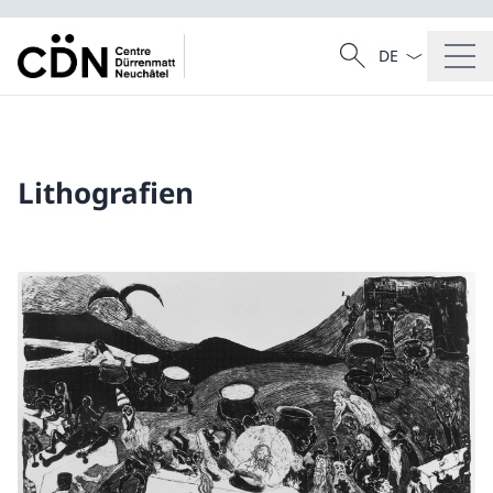
Sprach Dropdow
Suche
Suche
Lithografien