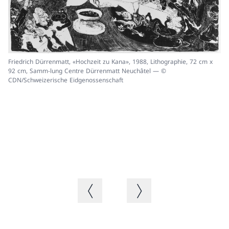
Friedrich Dürrenmatt, «Hochzeit zu Kana», 1988, Lithographie, 72 cm x
92 cm, Samm-lung Centre Dürrenmatt Neuchâtel — ©
CDN/Schweizerische Eidgenossenschaft
Fr
Li
CD
Vorheriges Bild
Nächstes Bild