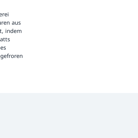
erei
guren aus
t, indem
atts
nes
ngefroren