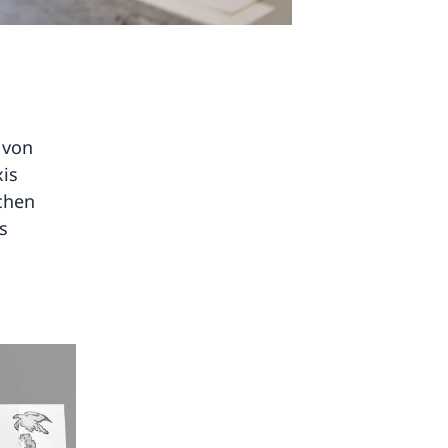
 von
xis
schen
s
u