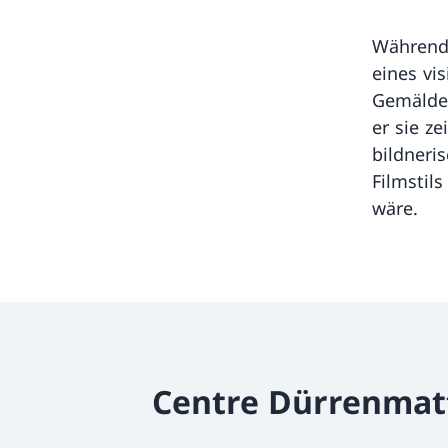
Während 
eines vi
Gemälden
er sie z
bildneri
Filmstils
wäre.
Centre Dürrenmat