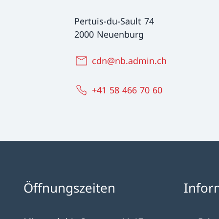
Pertuis-du-Sault 74
2000 Neuenburg
cdn@nb.admin.ch
+41 58 466 70 60
Öffnungszeiten
Infor