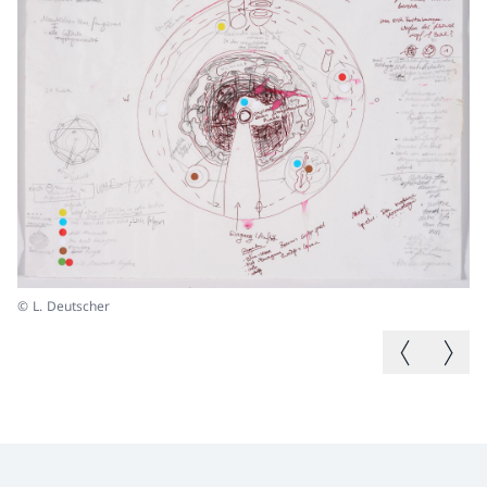
© L. Deutscher
© 
Vorheriges B
Nächste