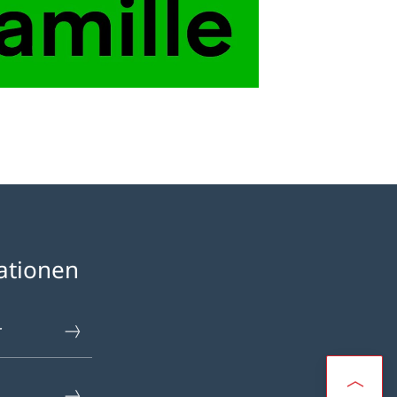
ationen
r