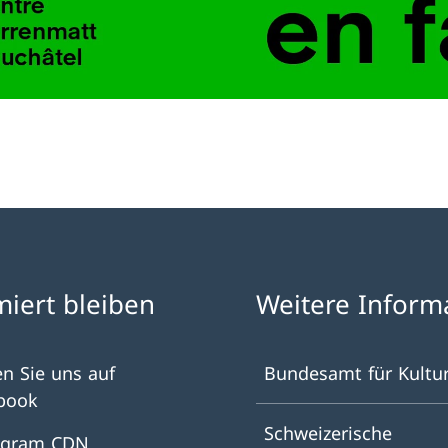
miert bleiben
Weitere Inform
en Sie uns auf
Bundesamt für Kultu
book
Schweizerische
agram CDN