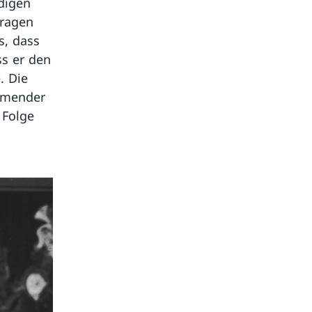
digen
Fragen
s, dass
ss er den
. Die
äumender
 Folge