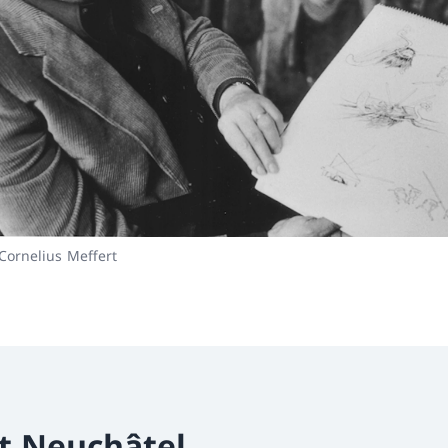
Cornelius Meffert
t Neuchâtel