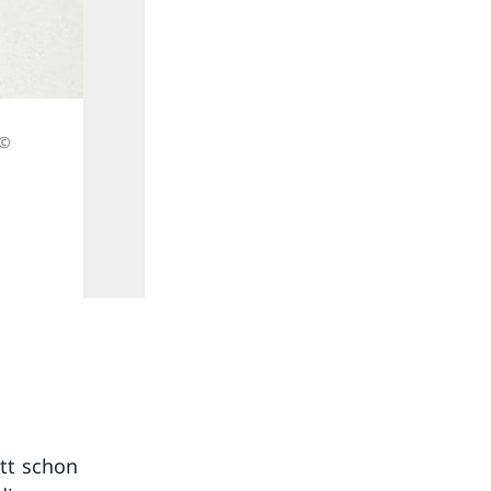
 ©
Friedrich Dürrenmatt, Trauerkranz mit der Aufschrift «
Serie «Der Meteor», 1966, Filzstift auf Papier collagie
Centre Dürrenmatt Neuchâtel — © CDN/Schweizerisch
att schon