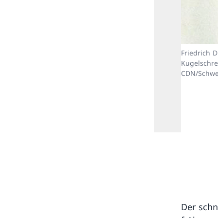
Friedrich D
Kugelschre
CDN/Schwei
Der schn