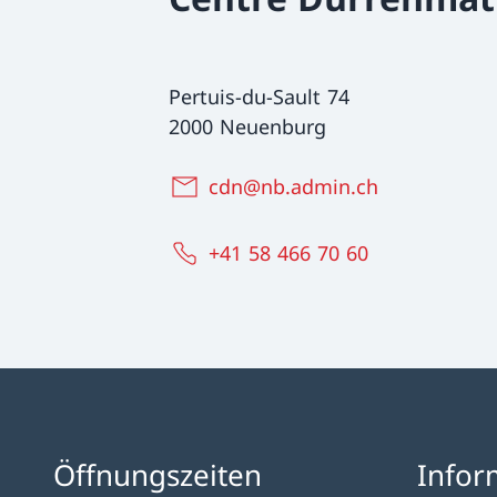
Pertuis-du-Sault 74
2000 Neuenburg
cdn@nb.admin.ch
+41 58 466 70 60
Öffnungszeiten
Infor