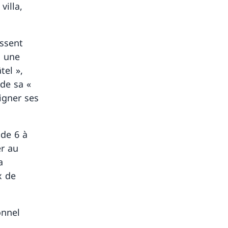
villa,
issent
à une
tel »,
 de sa «
signer ses
 de 6 à
er au
a
x de
onnel