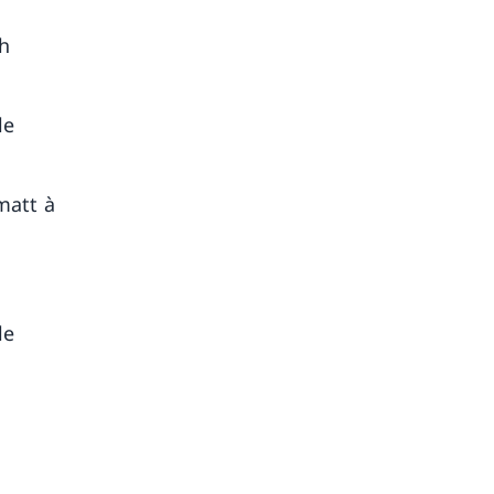
ch
le
matt à
le