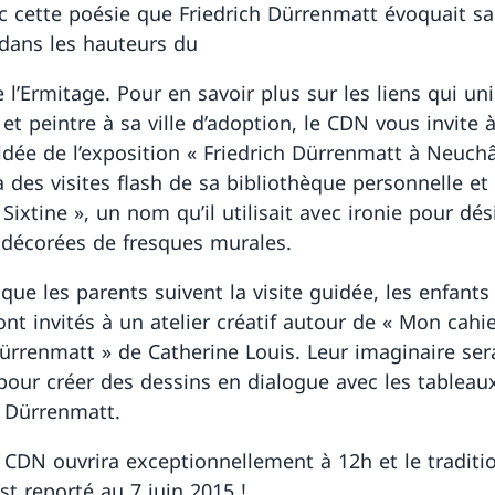
ec cette poésie que Friedrich Dürrenmatt évoquait sa 
dans les hauteurs du
 l’Ermitage. Pour en savoir plus sur les liens qui un
n et peintre à sa ville d’adoption, le CDN vous invite 
uidée de l’exposition « Friedrich Dürrenmatt à Neuchâ
à des visites flash de sa bibliothèque personnelle et
Sixtine », un nom qu’il utilisait avec ironie pour dé
s décorées de fresques murales.
que les parents suivent la visite guidée, les enfants
ont invités à un atelier créatif autour de « Mon cahi
ürrenmatt » de Catherine Louis. Leur imaginaire ser
é pour créer des dessins en dialogue avec les tableau
h Dürrenmatt.
e CDN ouvrira exceptionnellement à 12h et le traditi
st reporté au 7 juin 2015 !