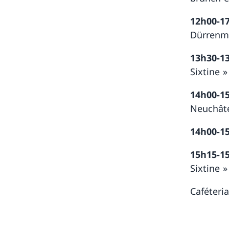
12h00-1
Dürrenma
13h30-1
Sixtine 
14h00-1
Neuchâte
14h00-1
15h15-1
Sixtine 
Caféteri