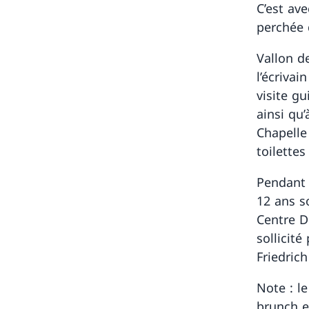
C’est av
perchée 
Vallon de
l’écrivai
visite g
ainsi qu’
Chapelle 
toilette
Pendant 
12 ans s
Centre D
sollicit
Friedric
Note : l
brunch e