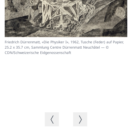
Friedrich Dürrenmatt, «Die Physiker I», 1962, Tusche (Feder) auf Papier,
25.2 x 35.7 cm, Sammlung Centre Dürrenmatt Neuchâtel — ©
CDN/Schweizerische Eidgenossenschaft
Fr
Er
Dü
Vorheriges Bild
Nächstes Bild