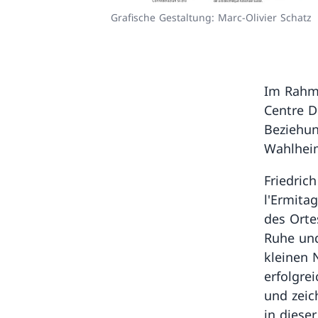
Grafische Gestaltung: Marc-Olivier Schatz
Im Rahme
Centre D
Beziehun
Wahlheim
Friedric
l'Ermita
des Orte
Ruhe und
kleinen 
erfolgre
und zeic
in diese