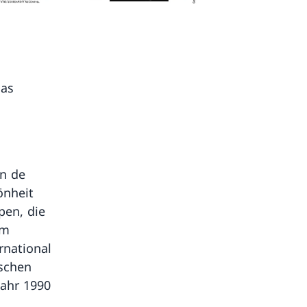
das
on de
önheit
pen, die
em
rnational
ischen
Jahr 1990