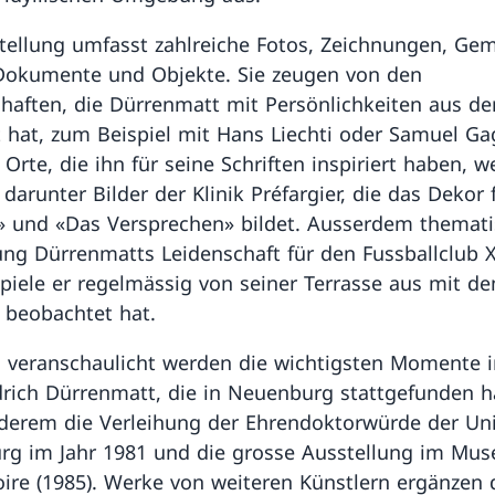
tellung umfasst zahlreiche Fotos, Zeichnungen, Gem
Dokumente und Objekte. Sie zeugen von den
haften, die Dürrenmatt mit Persönlichkeiten aus de
 hat, zum Beispiel mit Hans Liechti oder Samuel Ga
 Orte, die ihn für seine Schriften inspiriert haben, 
 darunter Bilder der Klinik Préfargier, die das Dekor 
» und «Das Versprechen» bildet. Ausserdem thematis
ung Dürrenmatts Leidenschaft für den Fussballclub 
piele er regelmässig von seiner Terrasse aus mit d
 beobachtet hat.
s veranschaulicht werden die wichtigsten Momente 
drich Dürrenmatt, die in Neuenburg stattgefunden h
derem die Verleihung der Ehrendoktorwürde der Uni
g im Jahr 1981 und die grosse Ausstellung im Musé
toire (1985). Werke von weiteren Künstlern ergänzen 