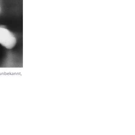
Friedrich Dürrenmatt an der Verleihung der Ehrendok
Neuchâtel, 1981, Foto: Siegfried Kuhn © StAAG
 unbekannt,