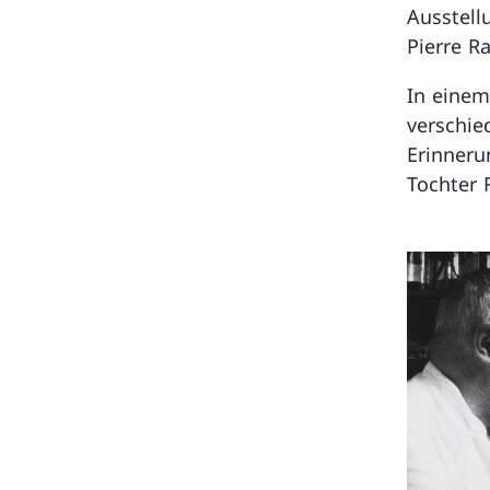
Ausstell
Pierre R
In einem
verschie
Erinneru
Tochter 