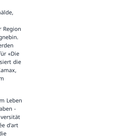
älde,
r Region
gnebin.
werden
für «Die
iert die
Xamax,
em
im Leben
aben -
versität
e d'art
die