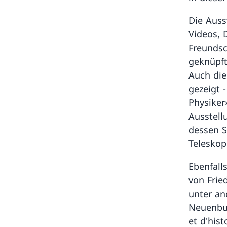
Die Auss
Videos, 
Freundsc
geknüpft
Auch die
gezeigt -
Physiker
Ausstell
dessen S
Teleskop
Ebenfall
von Frie
unter an
Neuenbur
et d'his