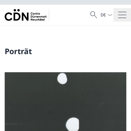
Sprach Dropdow
Suche
Suche
Porträt