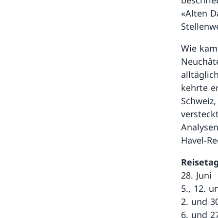
«Alten D
Stellenw
Wie kam 
Neuchâte
alltägli
kehrte e
Schweiz,
versteck
Analysen
Havel-Re
Reisetag
28. Juni
5., 12. u
2. und 3
6. und 2