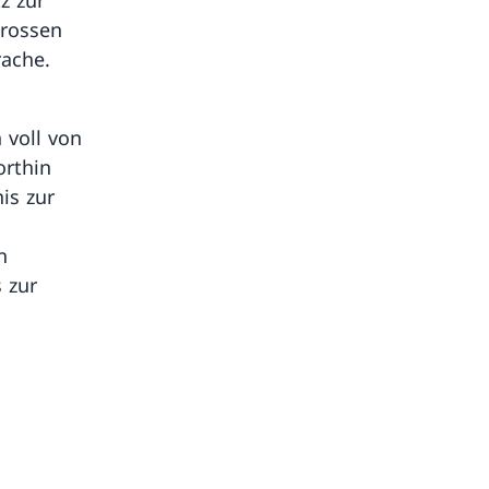
grossen
rache.
 voll von
orthin
is zur
n
 zur