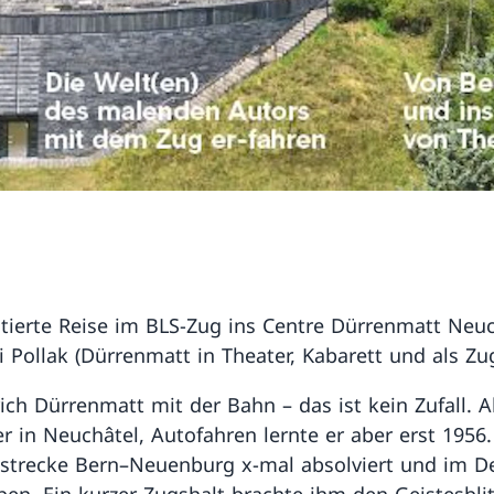
erte Reise im BLS-Zug ins Centre Dürrenmatt Neuc
i Pollak (Dürrenmatt in Theater, Kabarett und als Zu
rich Dürrenmatt mit der Bahn – das ist kein Zufall. 
r in Neuchâtel, Autofahren lernte er aber erst 1956.
strecke Bern–Neuenburg x-mal absolviert und im De
ben. Ein kurzer Zugshalt brachte ihm den Geistesblit