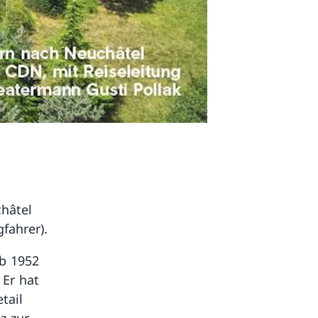
hâtel
gfahrer).
Ab 1952
 Er hat
tail
z zur