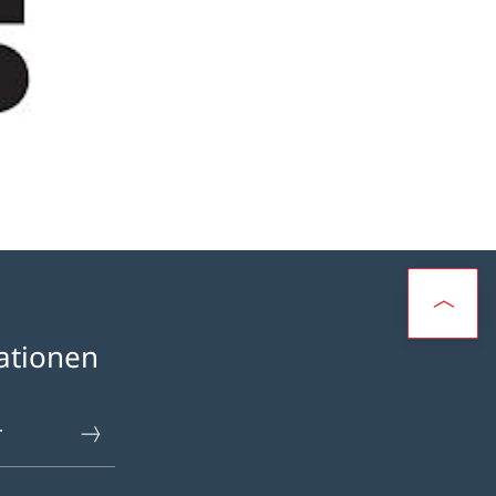
ationen
r