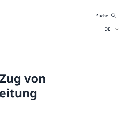
Suche
Suche
Sprach Dropd
 Zug von
leitung