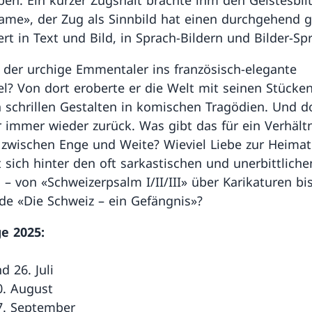
ame», der Zug als Sinnbild hat einen durchgehend 
ert in Text und Bild, in Sprach-Bildern und Bilder-Sp
der urchige Emmentaler ins französisch-elegante
l? Von dort eroberte er die Welt mit seinen Stücken
ch schrillen Gestalten in komischen Tragödien. Und d
r immer wieder zurück. Was gibt das für ein Verhältn
 zwischen Enge und Weite? Wieviel Liebe zur Heimat
t sich hinter den oft sarkastischen und unerbittliche
 – von «Schweizerpsalm I/II/III» über Karikaturen bis
de «Die Schweiz – ein Gefängnis»?
e 2025:
nd 26. Juli
0. August
7. September