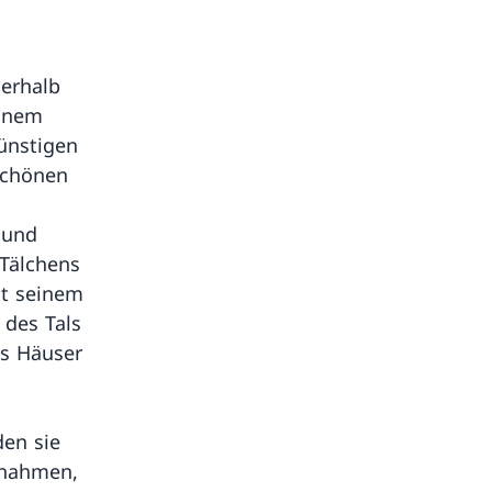
berhalb
einem
ünstigen
schönen
 und
Tälchens
it seinem
 des Tals
ts Häuser
den sie
 nahmen,