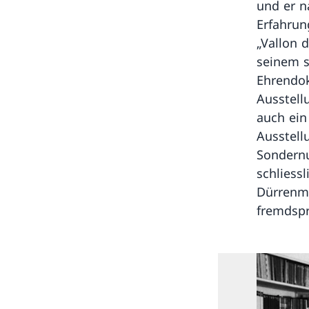
und er n
Erfahrun
„Vallon 
seinem s
Ehrendok
Ausstell
auch ein
Ausstell
Sondernu
schliess
Dürrenma
fremdspr