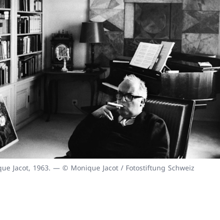
que Jacot, 1963. — © Monique Jacot / Fotostiftung Schweiz