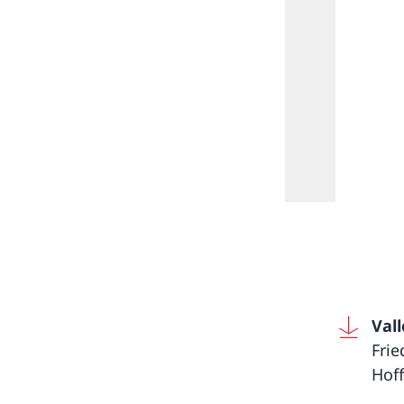
Val
Fri
Hof