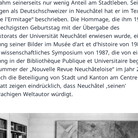
ahm seinerseits nur wenig Anteil am Stadtleben. Se
gen als Deutschschweizer in Neuchâtel hat er im Te
de l'Ermitage“ beschrieben. Die Hommage, die ihm 1
echzigsten Geburtstag mit der Übergabe des
torats der Universität Neuchâtel erwiesen wurde, e
ung seiner Bilder im Musée d'art et d'histoire von 19
 wissenschaftliches Symposium von 1987, die von ei
ung in der Bibliothèque Publique et Universitaire beg
mmer der „Nouvelle Revue Neuchâteloise“ im Jahr 
lich die Beteiligung von Stadt und Kanton am Centre
tt zeigen eindrücklich, dass Neuchâtel ‚seinen'
achigen Weltautor würdigt.