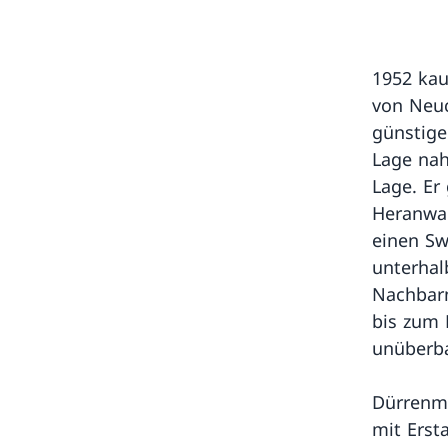
1952 kau
von Neu
günstige
Lage nah
Lage. Er
Heranwac
einen S
unterhal
Nachbarn
bis zum 
unüberba
Dürrenma
mit Erst