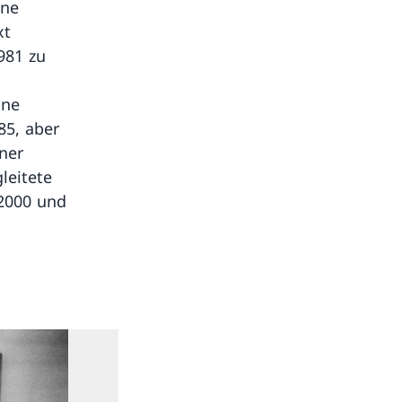
ine
xt
981 zu
ine
85, aber
ner
leitete
2000 und