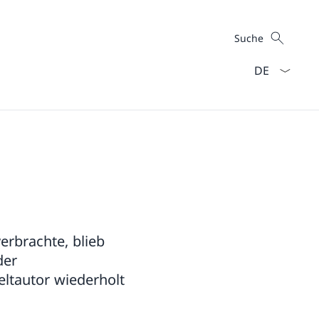
Suche
Suche
Sprach Dropd
erbrachte, blieb
der
eltautor wiederholt